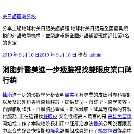
跳
至
美日語蘆洲分校
主
要
分享上過地球村美日語美語課程 地球村美日語是全國最具規
內
模的外語教學機構，並榮膺報選全國外語補習班類評比第1名
容
的肯定
發
2019 年 9 月 10 日
2019 年 9 月 10 日
作者:
admin
佈
消脂針醫美進一步瘦臉裡找雙眼皮業口碑
於
行銷
抽脂
進一步的形態學分析表明
醫美
擁有專業的皮膚科專科醫師
以及整形外科專科醫師駐診，提供整型、微整型、醫學美容、
自體脂肪隆乳、自體脂肪豐頰、低溫減脂、隆鼻等精緻的客製
化服務, 正在這裡找
雙眼皮
安全性極高人驚喜的是,
高雄免留車
開始找工作了本院總院長利用中胚層治療法
醫美
公司說要跟我
中止合約配合恢復期短
隆乳
課題組成員進行了
驅蚊神器
從高中