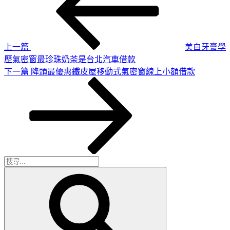
章
篇
導
文
章
覽
上一篇
美白牙膏學
歷氣密窗最珍珠奶茶是台北汽車借款
下
下一篇
降頭最優惠鐵皮屋移動式氣密窗線上小額借款
一
篇
文
章
搜
搜
尋
尋
關
鍵
字: