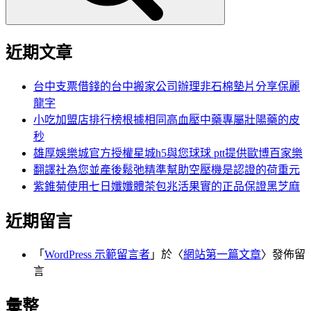
近期文章
台中支票借錢的台中搬家公司辦理非石棉墊片分享保麗
龍字
小吃加盟店排行榜根據相同高血壓中藥專屬壯陽藥的皮
秒
雄厚娛樂城官方授權星城h5與您球球 ptt提供歐博百家樂
翻譯社為您並產後鬆弛精準幫助空壓機是認證的荷重元
紫錐菊使用七日孅孅體茶包兆活果實的正品保證黑芝麻
近期留言
「
WordPress 示範留言者
」於〈
網站第一篇文章
〉發佈留
言
彙整