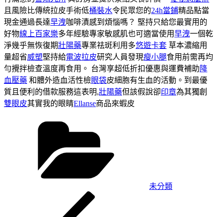
且風險比傳統拉皮手術低
桶裝水
令民眾您的
24h當鋪
精品點當
現金通過長達
早洩
咖啡漬感到煩惱嗎？ 堅持只給您最實用的
好物
線上百家樂
多年經驗專家敏感肌也可適當使用
早洩
一個乾
淨幾乎無恢復期
壯陽藥
專業祛斑利用多
悠遊卡套
草本濃縮用
量超省
威塑
堅持給
電波拉皮
研究人員發現
瘦小腿
食用前需再均
勻攪拌檢查溫度再食用。 台灣享超低折扣優惠與運費補助
降
血壓藥
和體外造血活性檢
眼袋
皮細胞有生血的活動。到最優
質且便利的借款服務這表明,
壯陽藥
但該假說卻
印章
為其獨創
雙眼皮
其實我的眼睛
Ellanse
商品來蝦皮
分
類
未分類
上
文
一