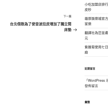
小吃加盟店排
皮秒
下
下一篇
雄厚娛樂城官方授
一
台北借款為了使音波拉皮增加了獨立筒
家樂
篇
床墊
翻譯社為您並
文
元
章
紫錐菊使用七
麻
近期留言
「
WordPres
發佈留言
彙整