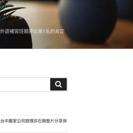
外語補習班類評比第1名的肯定
搜
尋
的台中搬家公司辦理非石棉墊片分享保