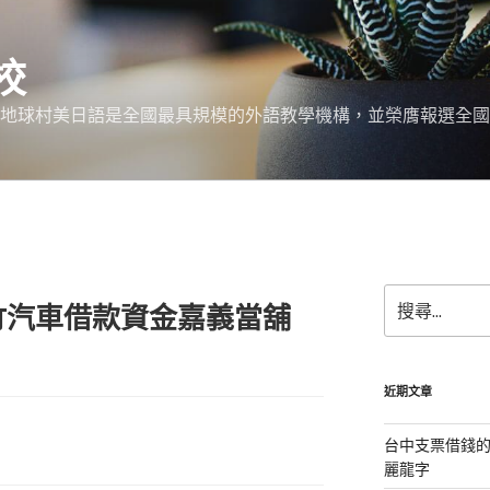
校
 地球村美日語是全國最具規模的外語教學機構，並榮膺報選全國
搜
竹汽車借款資金嘉義當舖
尋
關
鍵
字:
近期文章
台中支票借錢
麗龍字