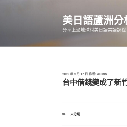
跳
至
美日語蘆洲分
主
要
分享上過地球村美日語美語課程
內
容
發
2019 年 9 月 17 日
作者:
ADMIN
佈
台中借錢變成了新
於
分
未分類
類