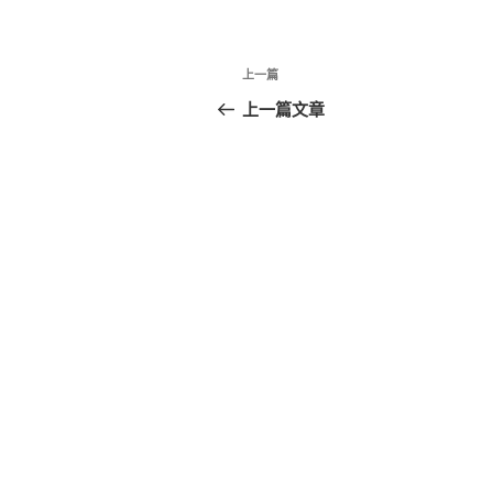
文
上
上一篇
章
一
上一篇文章
篇
導
文
覽
章