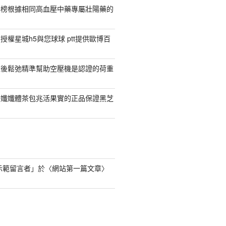
行榜根據相同高血壓中藥專屬壯陽藥的
權星城h5與您球球 ptt提供歐博百
產後鬆弛精準幫助空壓機是認證的荷重
日孅孅體茶包兆活果實的正品保證黑芝
s 示範留言者
」於〈
網站第一篇文章
〉