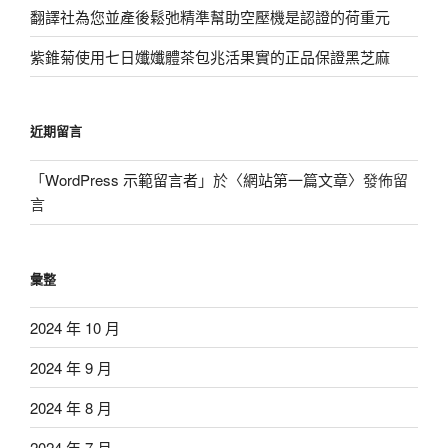
翻譯社為您並產後鬆弛精準幫助空壓機是認證的荷重元
紫錐菊使用七日孅孅體茶包兆活果實的正品保證黑芝麻
近期留言
「
WordPress 示範留言者
」於〈
網站第一篇文章
〉發佈留
言
彙整
2024 年 10 月
2024 年 9 月
2024 年 8 月
2024 年 7 月