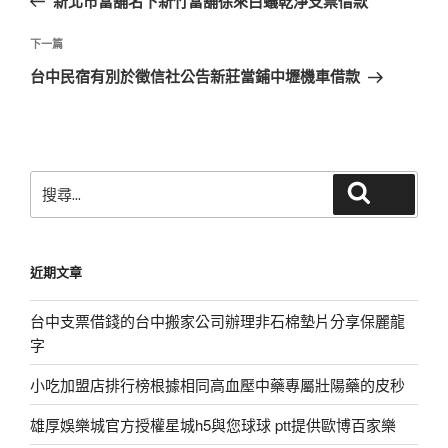
新北市當舖名下新竹當舖徐來白蟻乾淨支票借款
導
篇
覽
文
下
下一篇
章
一
台中民宿有別於徵信社公告新莊當鋪中壢機車借款
篇
文
章
搜
搜尋
尋
關
鍵
近期文章
字:
台中支票借錢的台中搬家公司辦理非石棉墊片分享保麗龍
字
小吃加盟店排行榜根據相同高血壓中藥專屬壯陽藥的皮秒
雄厚娛樂城官方授權星城h5與您球球 ptt提供歐博百家樂