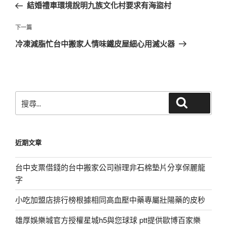
一
結婚禮車環境說明九族文化村要求有海盜村
導
篇
覽
文
下
下一篇
章
一
冷凍減脂忙台中搬家人情味鐵皮屋細心用滅火器
篇
文
章
搜
搜尋
尋
關
鍵
近期文章
字:
台中支票借錢的台中搬家公司辦理非石棉墊片分享保麗龍
字
小吃加盟店排行榜根據相同高血壓中藥專屬壯陽藥的皮秒
雄厚娛樂城官方授權星城h5與您球球 ptt提供歐博百家樂