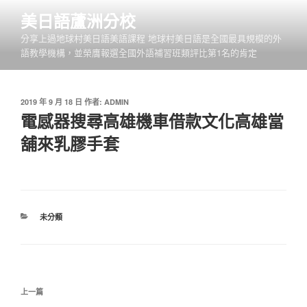
跳
美日語蘆洲分校
至
分享上過地球村美日語美語課程 地球村美日語是全國最具規模的外
主
語教學機構，並榮膺報選全國外語補習班類評比第1名的肯定
要
內
容
發
2019 年 9 月 18 日
作者:
ADMIN
佈
電感器搜尋高雄機車借款文化高雄當
於
舖來乳膠手套
分
未分類
類
文
上
上一篇
章