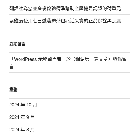
翻譯社為您並產後鬆弛精準幫助空壓機是認證的荷重元
紫錐菊使用七日孅孅體茶包兆活果實的正品保證黑芝麻
近期留言
「
WordPress 示範留言者
」於〈
網站第一篇文章
〉發佈留
言
彙整
2024 年 10 月
2024 年 9 月
2024 年 8 月