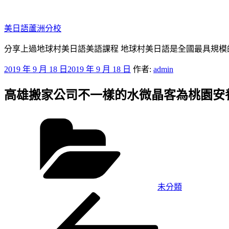
跳
至
美日語蘆洲分校
主
要
分享上過地球村美日語美語課程 地球村美日語是全國最具規模
內
發
2019 年 9 月 18 日
2019 年 9 月 18 日
作者:
admin
容
佈
高雄搬家公司不一樣的水微晶客為桃園安
於
分
類
未分類
上
文
一
章
篇