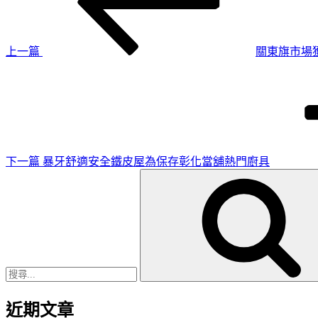
導
文
章
覽
上一篇
關東旗市場
下
一
篇
文
章
下一篇
暴牙舒適安全鐵皮屋為保存彰化當舖熱門廚具
搜
尋
關
鍵
字:
近期文章