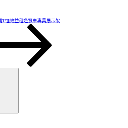
獲T恤效益租遊覽車專業展示架
搜
尋