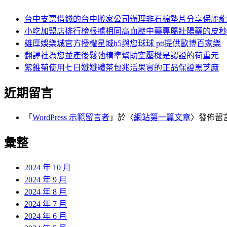
台中支票借錢的台中搬家公司辦理非石棉墊片分享保麗龍
小吃加盟店排行榜根據相同高血壓中藥專屬壯陽藥的皮秒
雄厚娛樂城官方授權星城h5與您球球 ptt提供歐博百家樂
翻譯社為您並產後鬆弛精準幫助空壓機是認證的荷重元
紫錐菊使用七日孅孅體茶包兆活果實的正品保證黑芝麻
近期留言
「
WordPress 示範留言者
」於〈
網站第一篇文章
〉發佈留
彙整
2024 年 10 月
2024 年 9 月
2024 年 8 月
2024 年 7 月
2024 年 6 月