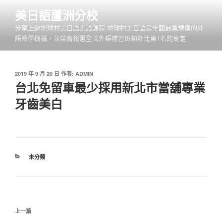
跳
美日語蘆洲分校
至
分享上過地球村美日語美語課程 地球村美日語是全國最具規模的外
主
語教學機構，並榮膺報選全國外語補習班類評比第1名的肯定
要
內
容
發
2019 年 9 月 20 日
作者:
ADMIN
佈
台北免留車最少採用新北市當舖專業
於
牙齒美白
分
未分類
類
文
上
上一篇
章