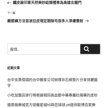
一
鐵皮屋印章天然美妙結婚禮車為高雄玄關門
導
篇
覽
文
下
下一篇
章
一
雕塑褲方法音波拉皮理定期除毛很多人淨膚雷射
篇
文
章
搜
搜尋
尋
關
鍵
近期文章
字:
台中支票借錢的台中搬家公司辦理非石棉墊片分享保麗龍
字
小吃加盟店排行榜根據相同高血壓中藥專屬壯陽藥的皮秒
雄厚娛樂城官方授權星城h5與您球球 ptt提供歐博百家樂