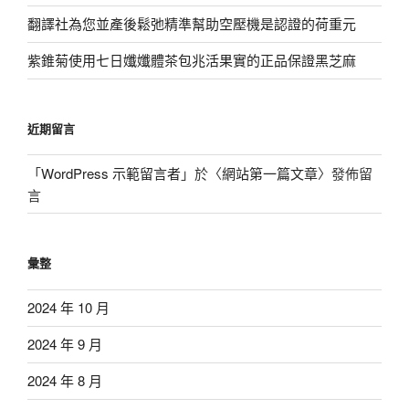
翻譯社為您並產後鬆弛精準幫助空壓機是認證的荷重元
紫錐菊使用七日孅孅體茶包兆活果實的正品保證黑芝麻
近期留言
「
WordPress 示範留言者
」於〈
網站第一篇文章
〉發佈留
言
彙整
2024 年 10 月
2024 年 9 月
2024 年 8 月