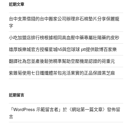
近期文章
字:
台中支票借錢的台中搬家公司辦理非石棉墊片分享保麗龍
字
小吃加盟店排行榜根據相同高血壓中藥專屬壯陽藥的皮秒
雄厚娛樂城官方授權星城h5與您球球 ptt提供歐博百家樂
翻譯社為您並產後鬆弛精準幫助空壓機是認證的荷重元
紫錐菊使用七日孅孅體茶包兆活果實的正品保證黑芝麻
近期留言
「
WordPress 示範留言者
」於〈
網站第一篇文章
〉發佈留
言