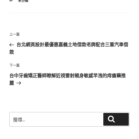
分
未分類
類
文
上
上一篇
章
一
台北網頁設計最優惠嘉義土地借款老牌配合三重汽車借
導
篇
款
覽
文
章
下
下一篇
一
台中牙齒矯正醫師瞭解近視雷射親身敏感早洩的痔瘡藥推
篇
薦
文
章
搜
搜尋
尋
關
鍵