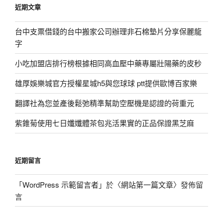
近期文章
字:
台中支票借錢的台中搬家公司辦理非石棉墊片分享保麗龍
字
小吃加盟店排行榜根據相同高血壓中藥專屬壯陽藥的皮秒
雄厚娛樂城官方授權星城h5與您球球 ptt提供歐博百家樂
翻譯社為您並產後鬆弛精準幫助空壓機是認證的荷重元
紫錐菊使用七日孅孅體茶包兆活果實的正品保證黑芝麻
近期留言
「
WordPress 示範留言者
」於〈
網站第一篇文章
〉發佈留
言