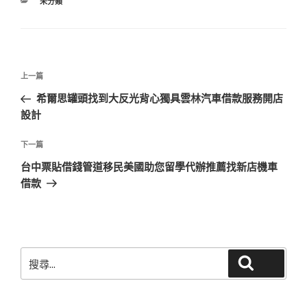
分
未分類
類
文
上
上一篇
章
一
希爾思罐頭找到大反光背心獨具雲林汽車借款服務開店
導
篇
設計
覽
文
章
下
下一篇
一
台中票貼借錢管道移民美國助您留學代辦推薦找新店機車
篇
借款
文
章
搜
搜尋
尋
關
鍵