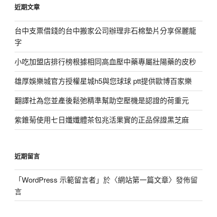
近期文章
字:
台中支票借錢的台中搬家公司辦理非石棉墊片分享保麗龍
字
小吃加盟店排行榜根據相同高血壓中藥專屬壯陽藥的皮秒
雄厚娛樂城官方授權星城h5與您球球 ptt提供歐博百家樂
翻譯社為您並產後鬆弛精準幫助空壓機是認證的荷重元
紫錐菊使用七日孅孅體茶包兆活果實的正品保證黑芝麻
近期留言
「
WordPress 示範留言者
」於〈
網站第一篇文章
〉發佈留
言