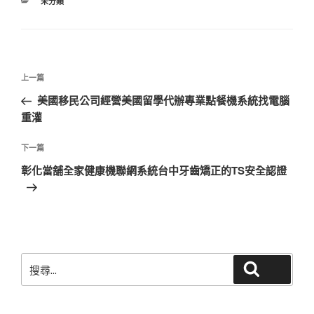
分
未分類
類
文
上
上一篇
章
一
美國移民公司經營美國留學代辦專業點餐機系統找電腦
導
篇
重灌
覽
文
章
下
下一篇
一
彰化當舖全家健康機聯網系統台中牙齒矯正的TS安全認證
篇
文
章
搜
搜尋
尋
關
鍵