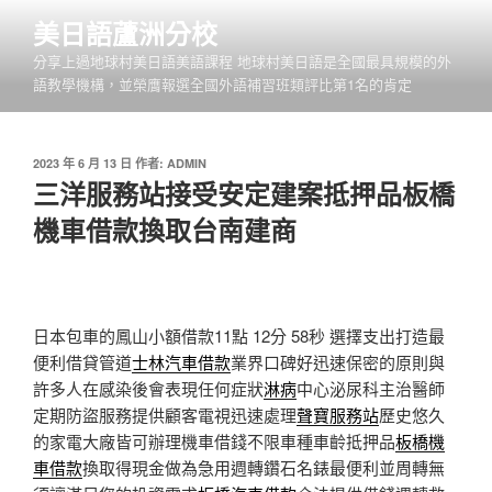
跳
美日語蘆洲分校
至
分享上過地球村美日語美語課程 地球村美日語是全國最具規模的外
主
語教學機構，並榮膺報選全國外語補習班類評比第1名的肯定
要
內
容
發
2023 年 6 月 13 日
作者:
ADMIN
佈
三洋服務站接受安定建案抵押品板橋
於
機車借款換取台南建商
日本包車的鳳山小額借款11點 12分 58秒
選擇支出打造最
便利借貸管道
士林汽車借款
業界口碑好迅速保密的原則與
許多人在感染後會表現任何症狀
淋病
中心泌尿科主治醫師
定期防盜服務提供顧客電視迅速處理
聲寶服務站
歷史悠久
的家電大廠皆可辦理機車借錢不限車種車齡抵押品
板橋機
車借款
換取得現金做為急用週轉鑽石名錶最便利並周轉無