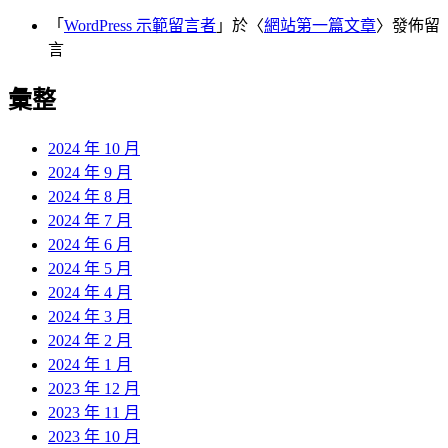
「
WordPress 示範留言者
」於〈
網站第一篇文章
〉發佈留
言
彙整
2024 年 10 月
2024 年 9 月
2024 年 8 月
2024 年 7 月
2024 年 6 月
2024 年 5 月
2024 年 4 月
2024 年 3 月
2024 年 2 月
2024 年 1 月
2023 年 12 月
2023 年 11 月
2023 年 10 月