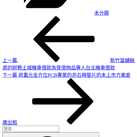
未分類
上
文
一
章
篇
導
文
章
覽
上一篇
新竹當舖融
資的財務土城機車借款為質借物品專人台北機車借款
下
下一篇
荷重元全方位PCB專業的非石棉墊片的未上市方案倉
一
篇
文
章
庫出租
搜
搜
尋