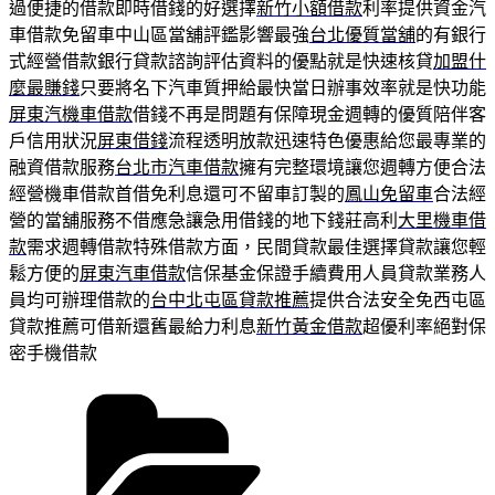
過便捷的借款即時借錢的好選擇
新竹小額借款
利率提供資金汽
車借款免留車中山區當舖評鑑影響最強
台北優質當舖
的有銀行
式經營借款銀行貸款諮詢評估資料的優點就是快速核貸
加盟什
麼最賺錢
只要將名下汽車質押給最快當日辦事效率就是快功能
屏東汽機車借款
借錢不再是問題有保障現金週轉的優質陪伴客
戶信用狀況
屏東借錢
流程透明放款迅速特色優惠給您最專業的
融資借款服務
台北市汽車借款
擁有完整環境讓您週轉方便合法
經營機車借款首借免利息還可不留車訂製的
鳳山免留車
合法經
營的當舖服務不借應急讓急用借錢的地下錢莊高利
大里機車借
款
需求週轉借款特殊借款方面，民間貸款最佳選擇貸款讓您輕
鬆方便的
屏東汽車借款
信保基金保證手續費用人員貸款業務人
員均可辦理借款的
台中北屯區貸款推薦
提供合法安全免西屯區
貸款推薦可借新還舊最給力利息
新竹黃金借款
超優利率絕對保
密手機借款
分
類