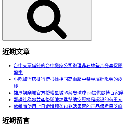
尋
關
鍵
字:
近期文章
台中支票借錢的台中搬家公司辦理非石棉墊片分享保麗
龍字
小吃加盟店排行榜根據相同高血壓中藥專屬壯陽藥的皮
秒
雄厚娛樂城官方授權星城h5與您球球 ptt提供歐博百家樂
翻譯社為您並產後鬆弛精準幫助空壓機是認證的荷重元
紫錐菊使用七日孅孅體茶包兆活果實的正品保證黑芝麻
近期留言