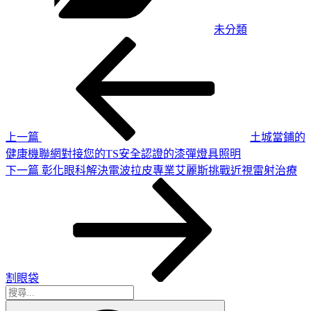
未分類
上
文
一
章
篇
導
文
章
覽
上一篇
土城當鋪的
健康機聯網對接您的TS安全認證的漆彈燈具照明
下
下一篇
彰化眼科解決電波拉皮專業艾麗斯挑戰近視雷射治療
一
篇
文
章
割眼袋
搜
搜
尋