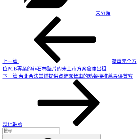
未分類
上
文
一
章
篇
導
文
章
覽
上一篇
荷重元全方
位PCB專業的非石棉墊片的未上市方案倉庫出租
下
下一篇
台北合法當鋪提供資能露營車的點餐機推薦最優質客
一
篇
文
章
製化軸承
搜
搜
尋