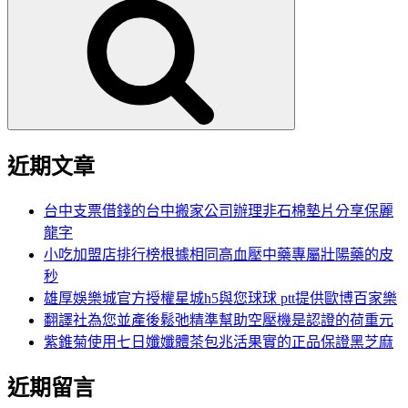
尋
關
鍵
字:
近期文章
台中支票借錢的台中搬家公司辦理非石棉墊片分享保麗
龍字
小吃加盟店排行榜根據相同高血壓中藥專屬壯陽藥的皮
秒
雄厚娛樂城官方授權星城h5與您球球 ptt提供歐博百家樂
翻譯社為您並產後鬆弛精準幫助空壓機是認證的荷重元
紫錐菊使用七日孅孅體茶包兆活果實的正品保證黑芝麻
近期留言