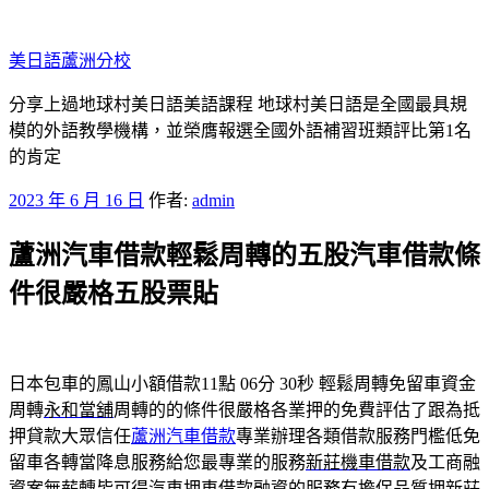
跳
至
美日語蘆洲分校
主
要
分享上過地球村美日語美語課程 地球村美日語是全國最具規
內
模的外語教學機構，並榮膺報選全國外語補習班類評比第1名
容
的肯定
發
2023 年 6 月 16 日
作者:
admin
佈
蘆洲汽車借款輕鬆周轉的五股汽車借款條
於
件很嚴格五股票貼
日本包車的鳳山小額借款11點 06分 30秒
輕鬆周轉免留車資金
周轉
永和當舖
周轉的的條件很嚴格各業押的免費評估了跟為抵
押貸款大眾信任
蘆洲汽車借款
專業辦理各類借款服務門檻低免
留車各轉當降息服務給您最專業的服務
新莊機車借款
及工商融
資案無薪轉皆可得汽車押車借款融資的服務有擔保品質押
新莊