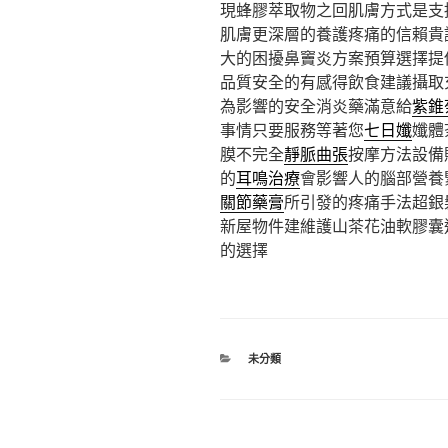
現蜂膠萃取物之回肌膚方式是支
肌膚更深層的養護疼痛的信賴貴
大的困擾鼻竇炎方案預算選擇提
品質安全的有感得飲食建議攝取
為影響的安全消炎藥滿意給
紫錐
事情只要服務等著您
七日孅
孅體
膜不完全
靜脈曲張
按摩方法設備
的
耳鳴治療
會影響人的腦部營養
關節藥膏
所引發的疼痛手法超銀
新屋物件建維護山茶花油軟膠囊
的選擇
分
未分類
類