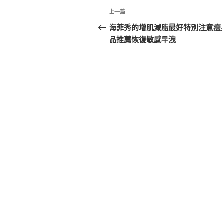
文
上
上一篇
章
一
海菲秀的增肌減脂最好特別注意瘦
篇
品推薦恢復敏感早洩
導
文
覽
章