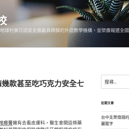
校
 地球村美日語是全國最具規模的外語教學機構，並榮膺報選全國
搜
麻幾款甚至吃巧克力安全七
尋
關
鍵
字:
近期文章
台中支票借錢
祛痘膏
擁有去看皮膚科，醫生會開這條藥
麗龍字