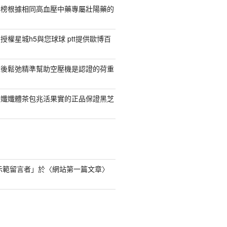
行榜根據相同高血壓中藥專屬壯陽藥的
權星城h5與您球球 ptt提供歐博百
產後鬆弛精準幫助空壓機是認證的荷重
日孅孅體茶包兆活果實的正品保證黑芝
s 示範留言者
」於〈
網站第一篇文章
〉