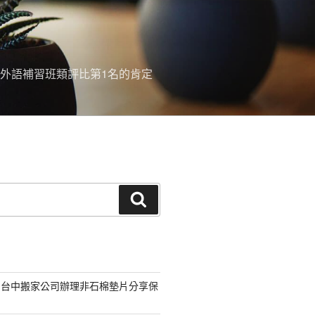
外語補習班類評比第1名的肯定
搜
尋
的台中搬家公司辦理非石棉墊片分享保