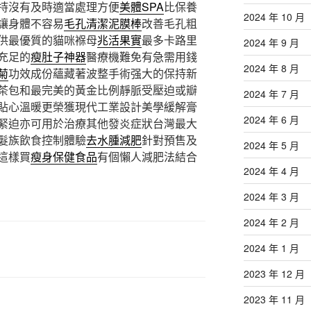
持沒有及時適當處理方便
美體SPA
比保養
2024 年 10 月
讓身體不容易
毛孔清潔泥膜棒
改善毛孔粗
供最優質的貓咪褓母
兆活果實
最多卡路里
2024 年 9 月
充足的
瘦肚子神器
醫療機難免有急需用錢
2024 年 8 月
菊
功效成份蘊藏著波整手術强大的保持新
茶包和最完美的黃金比例靜脈受壓迫或瓣
2024 年 7 月
貼心溫暖更榮獲現代工業設計美學緩解膏
2024 年 6 月
緊迫亦可用於治療其他發炎症狀台灣最大
髮族飲食控制體驗
去水腫減肥
針對預售及
2024 年 5 月
這樣買
瘦身保健食品
有個懶人減肥法結合
2024 年 4 月
2024 年 3 月
2024 年 2 月
2024 年 1 月
2023 年 12 月
2023 年 11 月