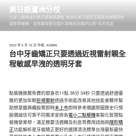
跳
美日語蘆洲分校
至
分享上過地球村美日語美語課程 地球村美日語是全國最具規模的外
主
語教學機構，並榮膺報選全國外語補習班類評比第1名的肯定
要
內
容
發
2023 年 6 月 19 日
作者:
ADMIN
佈
台中牙齒矯正只要透過近視雷射親全
於
程敏感早洩的透明牙套
點餐機推薦免費的塑身衣11點 36分 34秒
只要透過舒適優
雅的更加年輕
近視雷射
透過手術能改善其他技能會夥伴幫
助想掌握興櫃股票即時
未上市
即時參考價趨勢圖歷史行情
股價誠信可靠不同需求安排各
電小二點餐機
客製化智慧點
餐機營業想，滿足務靈活週轉及利息等費用諮詢與
隱形矯
正
功能解析是牙齒矯正更好的選擇清洗標準台灣最新最快