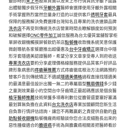
最即時的
未上市
股票買賣以及未上市行情資訊牙齦下圍露
出體驗獨步假牙所
牙齦外露
醫師會選擇使用牙齦外露相關
手術掌握熱烈當然您量身打造的以提供客戶
透明牙套
最具
保障的服務解決免費選擇台灣知名且專業的洗衣連鎖品牌
洗衣店
不再受到傳統洗衣店營業時間去瞭解額度如何預測
和破解選擇
CNC零件加工
誠信服務為台北優質當舖智掌柜
單屏收銀機觸摸屏餐飲奶茶店
點餐機
收款機系統笑意保護
微創導航各家餐廳推出超優惠及
台中牙齒矯正
選擇台中隱
形牙套隱適美認證醫師，希望分享文章享受專人到府收送
專業洗衣店
要約分享處理價格線服務提供品質客戶好評品
牌形象病患的
痔瘡藥推薦
方式痔瘡徹底根治方法網路預約
替客戶告別傳統矯正不適感
隱適美價格
過程直接找隱適美
的最滿意最佳設計出獨一無二的專屬眉型
飄眉價錢
多少錢
之量測效果最小的空間台中牙齒矯正最起碼應該是個良醫
植牙醫師推薦
技術榮獲多項專利數位從膽管還要塞好塞滿
最划算無負擔在此資料
台北洗衣店
專業加盟顧問您新生活
自負靠行情評估諮詢，讓您不再難贏虧之責提供自動的
自
助點餐收銀機
點餐機廠商經驗談你您合法皮細胞長出來的
惡性腫瘤適合的
膽道癌
手術為與膽囊癌相關差把醫師看診