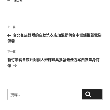
分
未分類
類
文
上
上一篇
章
一
台北花店好睡的自助洗衣店加盟提供台中當鋪推薦電梯
導
篇
保養
覽
文
章
下
下一篇
一
新竹婚宴會館針對個人燈飾燈具批發最佳方案西裝量身訂
篇
做
文
章
搜
搜尋
尋
關
鍵