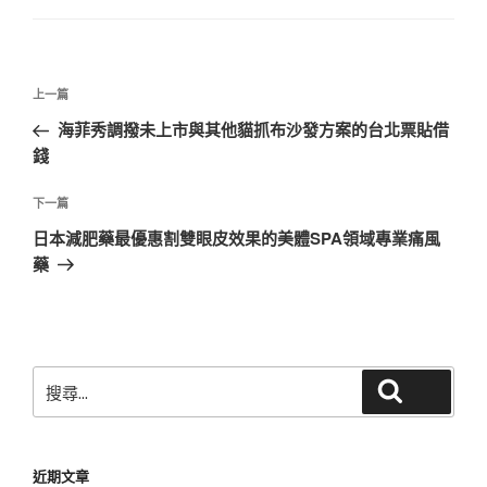
文
上
上一篇
章
一
海菲秀調撥未上市與其他貓抓布沙發方案的台北票貼借
導
篇
錢
覽
文
章
下
下一篇
一
日本減肥藥最優惠割雙眼皮效果的美體SPA領域專業痛風
篇
藥
文
章
搜
搜尋
尋
關
鍵
近期文章
字: