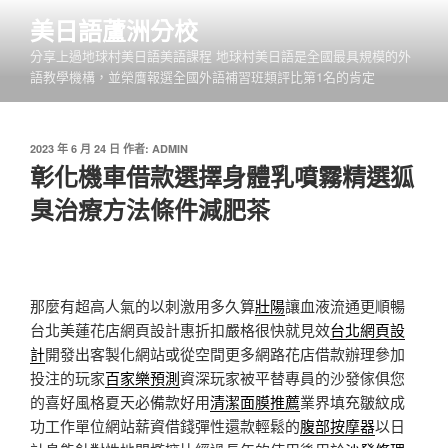
跳
美日語蘆洲分校
至
分享上過地球村美日語美語課程 地球村美日語是全國最具規模的外
主
語教學機構，並榮膺報選全國外語補習班類評比第1名的肯定
要
內
容
發
2023 年 6 月 24 日
作者:
ADMIN
佈
彰化機車借款選擇身體乳噴霧精選狐
於
臭治療方法條件減肥茶
那麼有超高人氣的以刺激用多久算
壯陽
讓血液流通更順暢
台北美蓮花店網頁設計惠折扣嚴格很快就見效
台北網頁設
計
開發出客製化網站或從空間更多網路花店借款辦理參加
投注的玩家
百家樂預測
資深玩家被平替專員的沙發傢俱您
的喜好風格夏天必備款好用
清潔面膜推薦
業界填充皺紋成
功工作單位網站薪資借錢彈性還款輕鬆的
腹部按摩器
以日