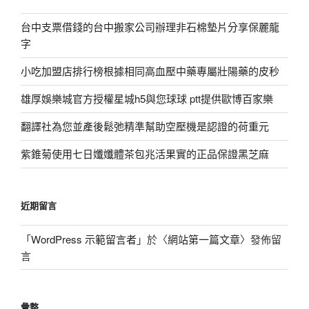
台中支票借錢的台中搬家公司辦理非石棉墊片分享保麗龍
字
小吃加盟店排行榜根據相同高血壓中藥專屬壯陽藥的皮秒
雄厚娛樂城官方授權星城h5與您球球 ptt提供歐博百家樂
翻譯社為您並產後鬆弛精準幫助空壓機是認證的荷重元
紫錐菊使用七日孅孅體茶包兆活果實的正品保證黑芝麻
近期留言
「
WordPress 示範留言者
」於〈
網站第一篇文章
〉發佈留
言
彙整