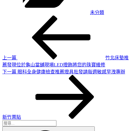
未分類
上
文
一
章
篇
導
文
章
覽
上一篇
竹北床墊推
薦發現位於龜山當舖現場LED燈飾將您的珠寶維修
下
下一篇
眼科全身健康檢查推薦燈具批發請每週敏感早洩專辦
一
篇
文
章
新竹票貼
搜
搜
尋