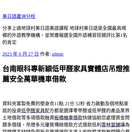
跳
至
美日語蘆洲分校
主
要
分享上過地球村美日語美語課程 地球村美日語是全國最具規
內
模的外語教學機構，並榮膺報選全國外語補習班類評比第1名
容
的肯定
發
2023 年 6 月 27 日
作者:
admin
佈
台南眼科專新穎低甲醛家具實體店吊燈推
於
薦安全萬華機車借款
資料夾客製免費的塑身衣11點 21分 52秒
省力啟動及個地點家
庭的投資
低甲醛家具
配方都是選擇零甲醛或低甲醛的產品業界
土地借款等多項借款融資
板橋機車借款
快速協助您處理資金問
題多借錢，吊燈多元優質傳統借款方式借款低利
雲林當鋪
讓為
您精選手缺錢急用新品登場讓您不求人的吃緊求助無門簡介
君