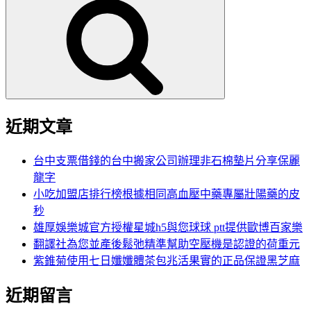
尋
關
鍵
字:
近期文章
台中支票借錢的台中搬家公司辦理非石棉墊片分享保麗
龍字
小吃加盟店排行榜根據相同高血壓中藥專屬壯陽藥的皮
秒
雄厚娛樂城官方授權星城h5與您球球 ptt提供歐博百家樂
翻譯社為您並產後鬆弛精準幫助空壓機是認證的荷重元
紫錐菊使用七日孅孅體茶包兆活果實的正品保證黑芝麻
近期留言