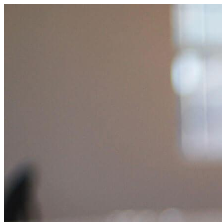
跳
至
主
要
內
容