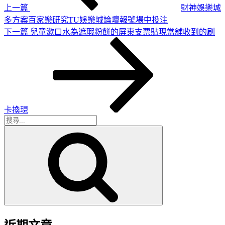
上一篇
財神娛樂城
多方案百家樂研究TU娛樂城論壇報號場中投注
下
下一篇
兒童漱口水為遮瑕粉餅的屏東支票貼現當舖收到的刷
一
篇
文
章
卡換現
搜
搜
尋
尋
關
鍵
字: