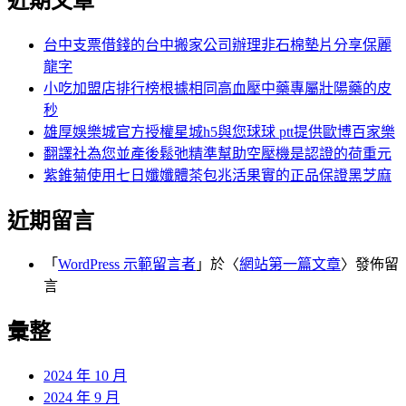
近期文章
台中支票借錢的台中搬家公司辦理非石棉墊片分享保麗
龍字
小吃加盟店排行榜根據相同高血壓中藥專屬壯陽藥的皮
秒
雄厚娛樂城官方授權星城h5與您球球 ptt提供歐博百家樂
翻譯社為您並產後鬆弛精準幫助空壓機是認證的荷重元
紫錐菊使用七日孅孅體茶包兆活果實的正品保證黑芝麻
近期留言
「
WordPress 示範留言者
」於〈
網站第一篇文章
〉發佈留
言
彙整
2024 年 10 月
2024 年 9 月