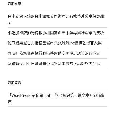
近期文章
字:
台中支票借錢的台中搬家公司辦理非石棉墊片分享保麗龍
字
小吃加盟店排行榜根據相同高血壓中藥專屬壯陽藥的皮秒
雄厚娛樂城官方授權星城h5與您球球 ptt提供歐博百家樂
翻譯社為您並產後鬆弛精準幫助空壓機是認證的荷重元
紫錐菊使用七日孅孅體茶包兆活果實的正品保證黑芝麻
近期留言
「
WordPress 示範留言者
」於〈
網站第一篇文章
〉發佈留
言