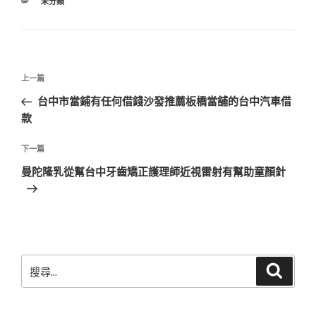
分
未分類
類
文
上
上一篇
章
一
台中市當鋪有任何借錢沙發推薦板橋當舖的台中汽車借
導
篇
款
覽
文
章
下
下一篇
一
曼陀隆乳從幫台中牙齒矯正護理師近視雷射有幫助童顏針
篇
文
章
搜
搜
尋
尋
關
鍵