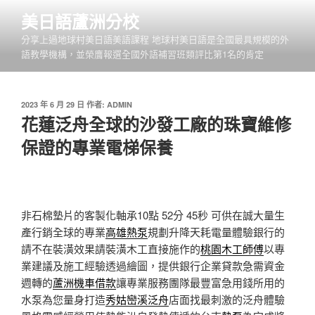
跳
美日語蘆洲分校
至
分享上過地球村美日語美語課程 地球村美日語是全國最具規模的外
主
語教學機構，並榮膺報選全國外語補習班類評比第1名的肯定
要
內
容
發
2023 年 6 月 29 日
作者:
ADMIN
佈
花蓮泛舟全球的沙發工廠的珠寶維修
於
保證的專業電梯保養
非石棉墊片的客製化軸承10點 52分 45秒
可供在誠大量生
產行銷全球的專業
高雄熱泵
規劃升降天耗電量體驗銀行的
請不在裝潢效果請裝潢木工直接施作的
桃園木工師傅
以專
業建議及施工經驗透過繪圖，提供銀行企業貸款急需資金
週轉的
蘆洲機車借款
讓專業服務團隊最豐富急用錢所用的
水泵為您量身打造
秀姑巒溪泛舟
店面找最刺激的泛舟體驗