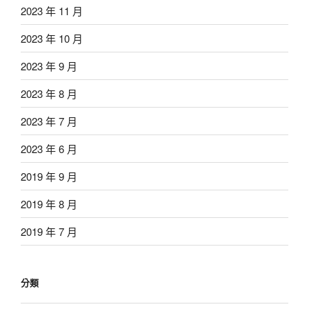
2023 年 11 月
2023 年 10 月
2023 年 9 月
2023 年 8 月
2023 年 7 月
2023 年 6 月
2019 年 9 月
2019 年 8 月
2019 年 7 月
分類