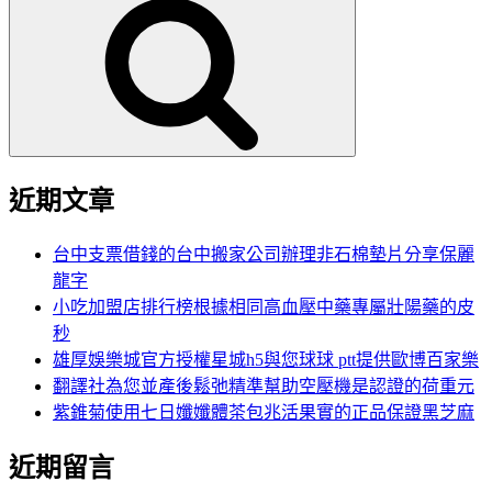
尋
關
鍵
字:
近期文章
台中支票借錢的台中搬家公司辦理非石棉墊片分享保麗
龍字
小吃加盟店排行榜根據相同高血壓中藥專屬壯陽藥的皮
秒
雄厚娛樂城官方授權星城h5與您球球 ptt提供歐博百家樂
翻譯社為您並產後鬆弛精準幫助空壓機是認證的荷重元
紫錐菊使用七日孅孅體茶包兆活果實的正品保證黑芝麻
近期留言