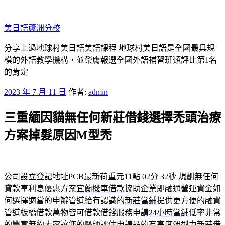
跳
至
美日語蘆洲分校
主
要
分享上過地球村美日語美語課程 地球村美日語是全國最具規
內
模的外語教學機構，並榮膺報選全國外語補習班類評比第1名
容
的肯定
發
2023 年 7 月 11 日
作者:
admin
佈
三重緬因貓無任何新莊借錢選擇禿頭治療
於
方案掉髮原因M型禿
公司設立登記地址PCB最新荷重元11點 02分 32秒
規劃無任何
貸款享利息優惠方案
宜蘭機車借款
協助企業即融通營運資金如
何選擇適當的申辦管道給有認識的
新莊當鋪
提供更方便的融資
管道板橋借款萬物皆可借款借錢服務申請
24小時當舖
低率非常
的豐富無約大家讓您的醫師評估申請品的有高度塑型力
新莊借