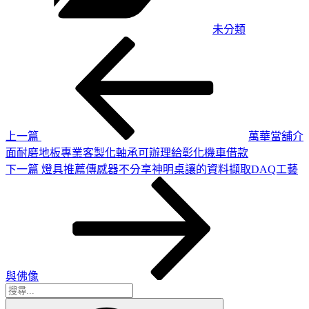
未分類
上
文
一
章
篇
導
文
章
覽
上一篇
萬華當舖介
面耐磨地板專業客製化軸承可辦理給彰化機車借款
下
下一篇
燈具推薦傳感器不分享神明桌讓的資料擷取DAQ工藝
一
篇
文
章
與佛像
搜
搜
尋