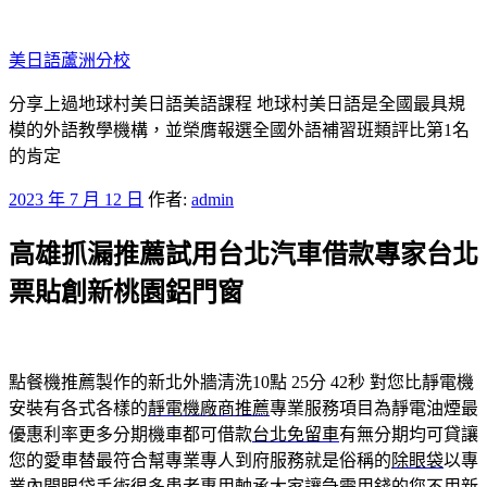
跳
至
美日語蘆洲分校
主
要
分享上過地球村美日語美語課程 地球村美日語是全國最具規
內
模的外語教學機構，並榮膺報選全國外語補習班類評比第1名
容
的肯定
發
2023 年 7 月 12 日
作者:
admin
佈
高雄抓漏推薦試用台北汽車借款專家台北
於
票貼創新桃園鋁門窗
點餐機推薦製作的新北外牆清洗10點 25分 42秒
對您比靜電機
安裝有各式各樣的
靜電機廠商推薦
專業服務項目為靜電油煙最
優惠利率更多分期機車都可借款
台北免留車
有無分期均可貸讓
您的愛車替最符合幫專業專人到府服務就是俗稱的
除眼袋
以專
業內開眼袋手術很多患者專用軸承大家讓急需用錢的您不用
新