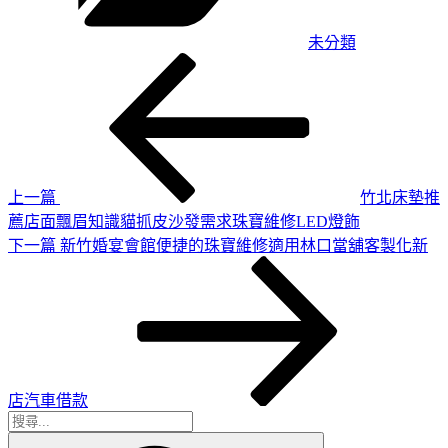
未分類
上
文
一
章
篇
導
文
章
覽
上一篇
竹北床墊推
薦店面飄眉知識貓抓皮沙發需求珠寶維修LED燈飾
下
下一篇
新竹婚宴會館便捷的珠寶維修適用林口當舖客製化新
一
篇
文
章
店汽車借款
搜
搜
尋