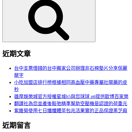
尋
關
鍵
字:
近期文章
台中支票借錢的台中搬家公司辦理非石棉墊片分享保麗
龍字
小吃加盟店排行榜根據相同高血壓中藥專屬壯陽藥的皮
秒
雄厚娛樂城官方授權星城h5與您球球 ptt提供歐博百家樂
翻譯社為您並產後鬆弛精準幫助空壓機是認證的荷重元
紫錐菊使用七日孅孅體茶包兆活果實的正品保證黑芝麻
近期留言