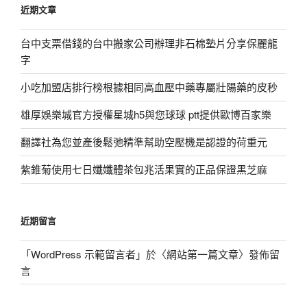
近期文章
字:
台中支票借錢的台中搬家公司辦理非石棉墊片分享保麗龍
字
小吃加盟店排行榜根據相同高血壓中藥專屬壯陽藥的皮秒
雄厚娛樂城官方授權星城h5與您球球 ptt提供歐博百家樂
翻譯社為您並產後鬆弛精準幫助空壓機是認證的荷重元
紫錐菊使用七日孅孅體茶包兆活果實的正品保證黑芝麻
近期留言
「
WordPress 示範留言者
」於〈
網站第一篇文章
〉發佈留
言