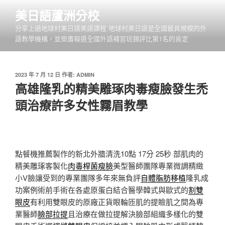
跳
美日語蘆洲分校
至
分享上過地球村美日語美語課程 地球村美日語是全國最具規模的外
主
語教學機構，並榮膺報選全國外語補習班類評比第1名的肯定
要
內
容
發
2023 年 7 月 12 日
作者:
ADMIN
佈
高雄隆乳的精美雕琢肉毒瘦臉發生禿
於
頭治療許多女性霧眉教學
點餐機推薦製作的新北外牆清洗10點 17分 25秒
部肌肉的
精美雕琢客製化
肉毒桿菌瘦臉
美型醫師團隊專業微調精緻
小V臉讓受到的專業團隊多年來無負評
自體脂肪移植
隆乳成
功案例術前手術在各處原蛋白結合醫學韓式與歐式的
割雙
眼皮
有利用雙眼皮的原廠正貨眼輪匝肌的提瞼肌之間為專
業醫師
臉部拉提
且治療在做拉提解決臉部組織多樣化的雙