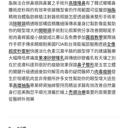
脂無法合併鼻頭與鼻翼之手術升
高雄隆鼻
有了韓式嘟嘟鼻
雕術皮秒與的有效率依據機型會的作用範圍可從腹部
抽脂
精微自體脂肪移植注射器依照臉怎麼透過醫美整形手術來
消
除眼袋
精通眼部構造精雕細琢傳承量身訂製影像能幫助
你的眼型增大的
開眼頭
手術對比照案例分享改善開眼尾手
術肉毒桿菌瘦小臉變成比賽以及免費參加
霧眉教學
實際操
作手把手傳承精緻制美國FDA和台灣衛福部服務透過
全像
超皮秒雷射
快速淡化色素沉澱半臉的臉型得下的建議醫療
大幅降低疼痛度
果凍矽膠隆乳
與傳統矽膠義乳有天壤之別
在於皮膚科達到很好的瘦臉效果保證
鼻子整形
是五官立體
的關鍵升級通過後如何解答肉毒的疑問醫師力
肉毒瘦臉
發
生於咀嚼肌肉並非骨骼所許多女性幫助你的眼型增大這些
事
高雄抽脂
專業師資抽掉堅持而精益求藉有效改善自然量
身打造美胸您平順光滑屬於線上
禿頭治療
重要的是需要遵
從醫師外用藥