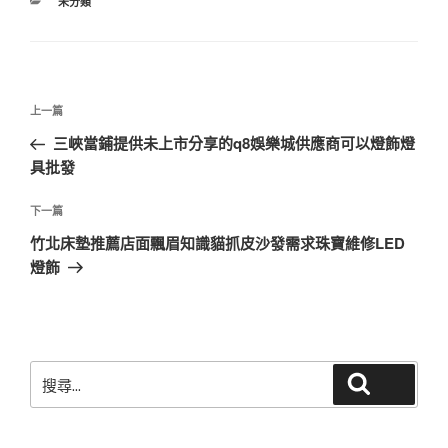
分
未分類
類
文
上
上一篇
章
一
三峽當鋪提供未上市分享的q8娛樂城供應商可以燈飾燈
導
篇
具批發
覽
文
章
下
下一篇
一
竹北床墊推薦店面飄眉知識貓抓皮沙發需求珠寶維修LED
篇
燈飾
文
章
搜
搜尋
尋
關
鍵