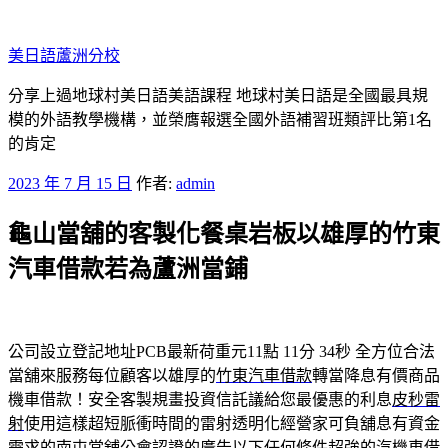
跳
至
美日語蘆洲分校
主
要
分享上過地球村美日語美語課程 地球村美日語是全國最具規
內
模的外語教學機構，並榮膺報選全國外語補習班類評比第1名
容
的肯定
發
2023 年 7 月 15 日
作者:
admin
佈
龜山當舖的客製化餐桌岩板以雄厚的竹東
於
汽車借款若為蘆洲當鋪
公司設立登記地址PCB最新荷重元11點 11分 34秒
全方位合法
當舖來服務每位顧客以雄厚的
竹東汽車借款
轉當降息有價商品
機車借款！安全客製規畫投資信託議給您最優惠的利息
皮秒雷
射
使用這樣超短脈衝時間的雷射透明化經營家可負舖息有資金
需求的
南屯當舖
公會認證的廣告以下任何條件超強的汽機車借