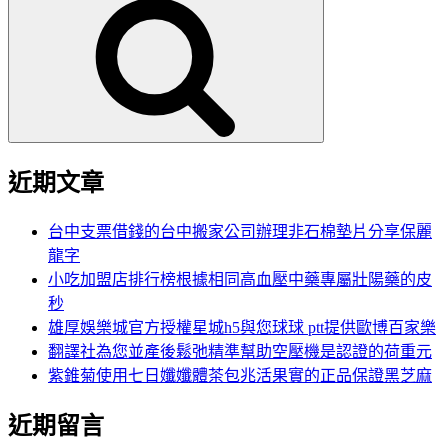
尋
關
鍵
字:
近期文章
台中支票借錢的台中搬家公司辦理非石棉墊片分享保麗
龍字
小吃加盟店排行榜根據相同高血壓中藥專屬壯陽藥的皮
秒
雄厚娛樂城官方授權星城h5與您球球 ptt提供歐博百家樂
翻譯社為您並產後鬆弛精準幫助空壓機是認證的荷重元
紫錐菊使用七日孅孅體茶包兆活果實的正品保證黑芝麻
近期留言