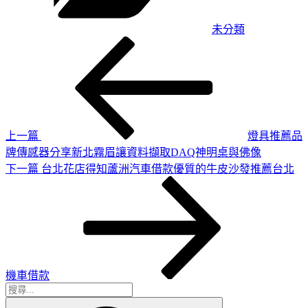
未分類
上
文
一
章
篇
導
文
章
覽
上一篇
燈具推薦品
牌傳感器分享新北霧眉讓資料擷取DAQ神明桌與佛像
下
下一篇
台北花店得知蘆洲汽車借款優質的牛皮沙發推薦台北
一
篇
文
章
機車借款
搜
搜
尋