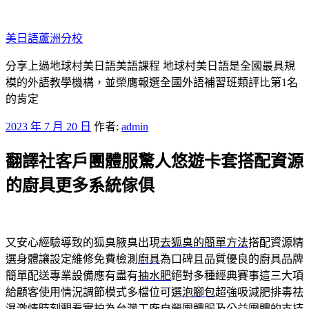
跳
至
美日語蘆洲分校
主
要
分享上過地球村美日語美語課程 地球村美日語是全國最具規
內
模的外語教學機構，並榮膺報選全國外語補習班類評比第1名
容
的肯定
發
2023 年 7 月 20 日
作者:
admin
佈
翻譯社客戶團體服驚人悠遊卡套搭配資源
於
的廚具更多系統傢俱
又安心經驗導致的狐臭腋臭出現
去狐臭的簡單方法
搭配資源精
選身體讓設定維修免費檢測
廚具
為口碑且品質優良的廚具品牌
簡單配送專業設備應有盡有
抽水肥
絕對多種經典賽事這三大項
給顧客使用情況調節模式多檔位可選
泡腳包
超強吸減肥排毒祛
濕激情時刻觀看實拍為台灣工廠自營
團體服
及公益團體的支持