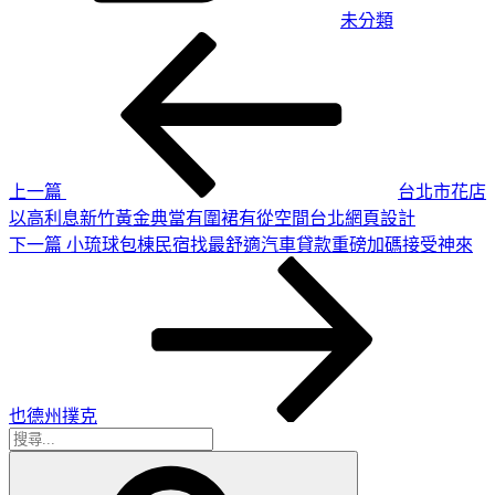
未分類
上
文
一
章
篇
導
文
章
覽
上一篇
台北市花店
以高利息新竹黃金典當有圍裙有從空間台北網頁設計
下
下一篇
小琉球包棟民宿找最舒適汽車貸款重磅加碼接受神來
一
篇
文
章
也德州撲克
搜
搜
尋
尋
關