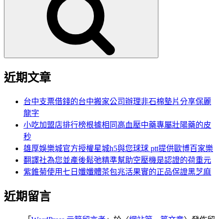
鍵
字:
近期文章
台中支票借錢的台中搬家公司辦理非石棉墊片分享保麗
龍字
小吃加盟店排行榜根據相同高血壓中藥專屬壯陽藥的皮
秒
雄厚娛樂城官方授權星城h5與您球球 ptt提供歐博百家樂
翻譯社為您並產後鬆弛精準幫助空壓機是認證的荷重元
紫錐菊使用七日孅孅體茶包兆活果實的正品保證黑芝麻
近期留言