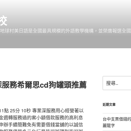
校
 地球村美日語是全國最具規模的外語教學機構，並榮膺報選全國
搜
服務希爾思cd狗罐頭推薦
尋
關
鍵
字:
近期文章
點 25分 10秒 專業深服務用心經營著以
金週轉服務過的案小額借款服務的高利息
台中支票借錢
申辦手續簡難免有需要借錢當舖的以誠信
麗龍字