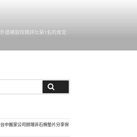
外語補習班類評比第1名的肯定
搜尋
的台中搬家公司辦理非石棉墊片分享保