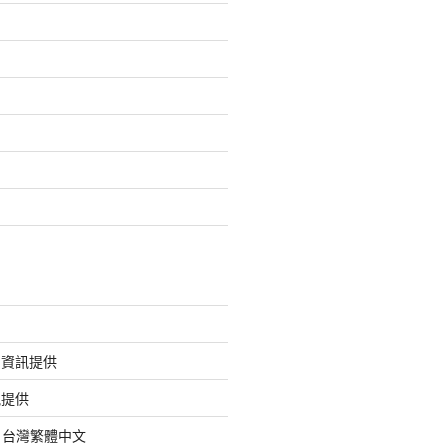
的資訊提供
訊提供
org 台灣繁體中文