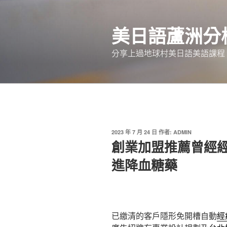
跳
至
美日語蘆洲分
主
要
分享上過地球村美日語美語課程
內
容
發
2023 年 7 月 24 日
作者:
ADMIN
佈
創業加盟推薦曾經
於
進降血糖藥
已繳清的客戶隱形免開槽自動
經