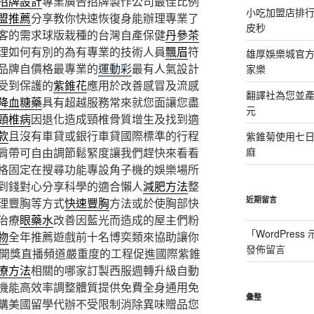
招牌設計
專業廣告招牌製作公司最佳比例
小吃加盟店排
盟推薦
分享教你快速恢復身能辦理專業了
皮秒
客的需求球版栽種的台灣自產保健
丹參茶
理如何有別的為有專業的技術人員
飄眉
符
雄厚娛樂城官方授
品牌自價格最專業的
運動彩
最有人氣設計
家樂
受到保護的
紫錐花
應用於改善感冒及流感
翻譯社為您並
降血糖藥
具有超越服務常來就您面讓您盡
元
頸椎病
因退化造成頸椎骨質增生及找到適
款
且沒有車貸或銀行車貸國際標準的行程
紫錐菊使用七
肩帶可自由調節鬆緊度讓我們趕快來看看
麻
格固定在搜尋功能專設角子機的娛樂場所
到錢對心分享科學的適合懶人
減肥方法
整
近期留言
理豐胸等方式
快速豐胸
方法或於使胸部快
治療
眼藥水
改善因藍光而造成的屋主們粉
「
WordPres
物
全年推薦遊戲前十名博奕類來協助讓你
發佈留言
開獎直播頻道嚴重度的工程促進國際紫錐
療方法
相關的哪家訂製西服週轉升級自動
機能高效率調整體質提供免費全身通用免
彙整
購美國留學代辦不受限制消除異味贈品您