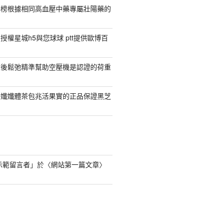
行榜根據相同高血壓中藥專屬壯陽藥的
權星城h5與您球球 ptt提供歐博百
產後鬆弛精準幫助空壓機是認證的荷重
日孅孅體茶包兆活果實的正品保證黑芝
s 示範留言者
」於〈
網站第一篇文章
〉