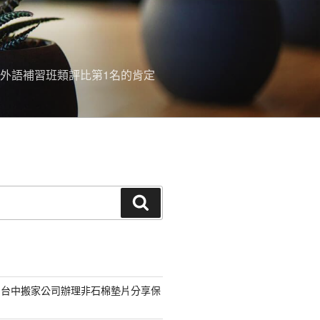
外語補習班類評比第1名的肯定
搜
尋
的台中搬家公司辦理非石棉墊片分享保