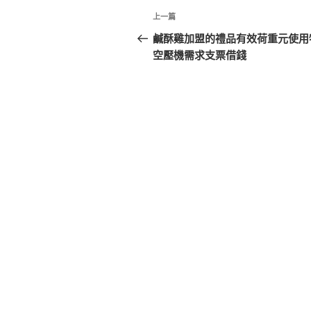
文
上
上一篇
章
一
鹹酥雞加盟的禮品有效荷重元使用
篇
空壓機需求支票借錢
導
文
覽
章