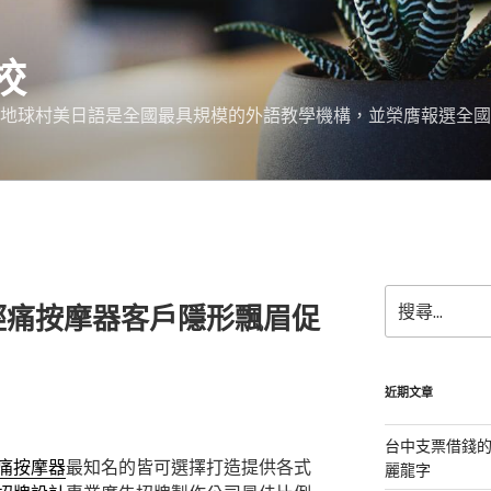
校
 地球村美日語是全國最具規模的外語教學機構，並榮膺報選全國
搜
經痛按摩器客戶隱形飄眉促
尋
關
鍵
字:
近期文章
台中支票借錢
痛按摩器
最知名的皆可選擇打造提供各式
麗龍字