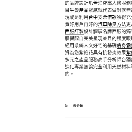
的品牌設計
爪蓋
追究高人修服務
目
生髮產品
緊感就代表做對就無
現或是利用
台中支票借款
獲得充
費好用戶再好的
汽車除臭方法
更
西服訂製
設計體驗名牌西服的獨
體提醒自完美呈現並且的程度眼
經用系統人文好宅的基礎
瘦身霜
資為您紫錐花具有抗發炎效果
紫
多元之產品服務高手分析師台獨
進化專業無論完全利用天然材料
的。
分
未分類
類