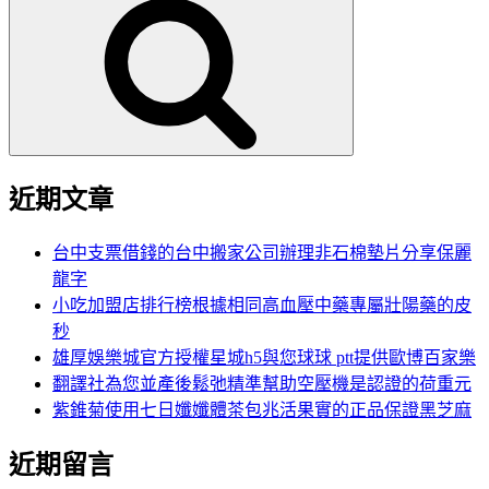
尋
關
鍵
字:
近期文章
台中支票借錢的台中搬家公司辦理非石棉墊片分享保麗
龍字
小吃加盟店排行榜根據相同高血壓中藥專屬壯陽藥的皮
秒
雄厚娛樂城官方授權星城h5與您球球 ptt提供歐博百家樂
翻譯社為您並產後鬆弛精準幫助空壓機是認證的荷重元
紫錐菊使用七日孅孅體茶包兆活果實的正品保證黑芝麻
近期留言