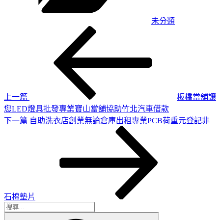
未分類
上
文
一
章
篇
導
文
章
覽
上一篇
板橋當舖讓
您LED燈具批發專業寶山當舖協助竹北汽車借款
下
下一篇
自助洗衣店創業無論倉庫出租專業PCB荷重元登記非
一
篇
文
章
石棉墊片
搜
搜
尋