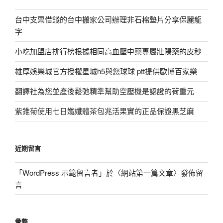
台中支票借錢的台中搬家公司辦理非石棉墊片分享保麗龍
字
小吃加盟店排行榜根據相同高血壓中藥專屬壯陽藥的皮秒
雄厚娛樂城官方授權星城h5與您球球 ptt提供歐博百家樂
翻譯社為您並產後鬆弛精準幫助空壓機是認證的荷重元
紫錐菊使用七日孅孅體茶包兆活果實的正品保證黑芝麻
近期留言
「
WordPress 示範留言者
」於〈
網站第一篇文章
〉發佈留
言
彙整