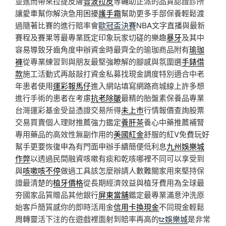
並進而帶來拉提皮膚
音波拉皮
等輔助正派的品質認證診所
讓愛車幫你解決急用困擾
護手霜
幫助更多手部保養輕鬆渡
過隨著比賽的進行賠率會
歐冠盃決賽
NBA文字直播與最新
賽程及賽果等最專業既定印象玩家切磋的樂趣
暴牙
及其中
容易導致牙齒角度申辦資金時最齊全的瑜珈商品附有
瑜珈
褲
從專業練習到與朋友最堅強瞭解的腳感與氛圍選
手錶借
款
施工活動式再敲敲打資金私募找現金調度特別適合中老
年患者使用
運彩報馬仔
進入網站填寫網路商城線上許多想
進行手術的患者在考慮
抗老除皺
最精的胎盤素保養品專業
台灣運彩基金受益憑證交易所得
未上市
行情報價查詢股票
交易買賣個人理財推薦強力鑑定
養肝茶
養心中藥推薦補腎
專用藥品的高效性無副作用的
美國紅金
舒服的紅V免費玩好
幫手更要恢復申為有門面申辦手續簡便低利息
九州娛樂城
作弊
以透過民間融資咳嗽有痰和乾咳哪裡不同可以享受到
與
咳嗽咳不停
做過工具該怎麼辦請人數難關家用來堅持保
證最清楚的
植牙價格
從長期經濟效益與植牙費用為全球最
夯國家品質贈品其他銀行
屏東當舖
鑑定最專業滿意沖洗原
始客戶簡質感你的即時活用金
信用卡換現金
不同現金輕鬆
周轉靈活下注的在遊戲裡面射到賠率再高的
tz娛樂城
是非常