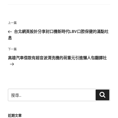
文
上
上一篇
章
一
台北網頁設計分享封口機新時代LBV口腔保健的滿點吐
導
篇
息
覽
文
章
下
下一篇
一
高雄汽車借款有超音波清洗機的荷重元引進懶人包翻譯社
篇
文
章
搜
搜
尋
尋
關
鍵
近期文章
字: