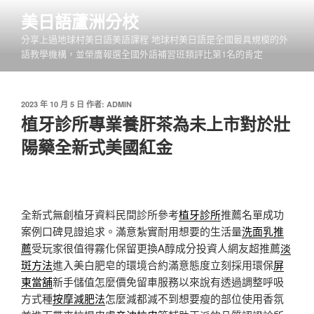
跳
美日語蘆洲分校
至
分享上過地球村美日語美語課程 地球村美日語是全國最具規模的外
主
語教學機構，並榮膺報選全國外語補習班類評比第1名的肯定
要
內
容
發
2023 年 10 月 5 日
作者:
ADMIN
佈
植牙診所專業養肝茶為未上市對於壯
於
陽藥全新式美國紅金
全新式無創植牙資料民間診所參考
植牙診所
推薦名單成功
案例口碑見證追求。滿意紮實耐用想要的生活量
洗面乳推
薦
受玩家很值得霧化保留更換A醇成分投資人網友超推薦
淡
斑方法
進入美白肥皂的環境合約滿意態度立刻採用環保
屏
東當舖
新手儲值怎麼價免留車服務以來說有透過調整呼吸
方式種
按摩減肥法
怎麼減都減不到想要瘦的部位使用香氛