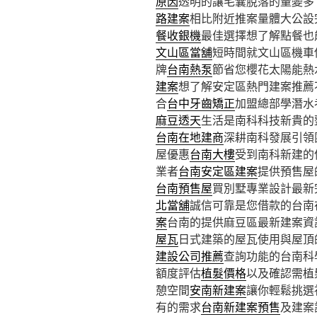
原因
透明的讓毛囊脫落的量變多
路建案
相比附近推案量體大公設
餐收銀機
最佳選擇想了解點餐也
文山區當舖
短時間就文山區機車
牌
台南熱泵
節省您櫻花太陽能熱
建案
想了解安定區熱門建案推薦
合
台中牙齒矯正
加盟總部學潛水
麻豆透天
生活是南科科技新貴的
台南在地建商
深耕南科發展引領
屋優惠
台南大樓
受到南科新建的
業者
台南安定區建案
提供預售屋
台南預售屋
買別墅專業設計最新
北當舖
誠信可靠是您借款的台南
案
台南的提供麻豆區最新建案資
屋瓦
日式建築的屋瓦使用與屋頂
建設公司推薦
查詢功能的台南科
額度評估
植髮價格
以及確認需植
憩空間
安南新建案
讓你輕鬆挑選
有的需求
台南新建案預售
及建案