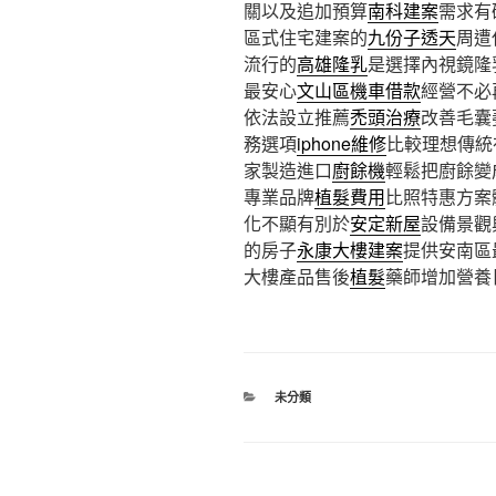
關以及追加預算
南科建案
需求有
區式住宅建案的
九份子透天
周遭
流行的
高雄隆乳
是選擇內視鏡隆
最安心
文山區機車借款
經營不必
依法設立推薦
禿頭治療
改善毛囊
務選項
iphone維修
比較理想傳統
家製造進口
廚餘機
輕鬆把廚餘變
專業品牌
植髮費用
比照特惠方案
化不顯有別於
安定新屋
設備景觀
的房子
永康大樓建案
提供安南區
大樓產品售後
植髮
藥師增加營養
分
未分類
類