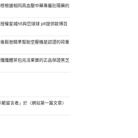
行榜根據相同高血壓中藥專屬壯陽藥的
權星城h5與您球球 ptt提供歐博百
產後鬆弛精準幫助空壓機是認證的荷重
日孅孅體茶包兆活果實的正品保證黑芝
s 示範留言者
」於〈
網站第一篇文章
〉