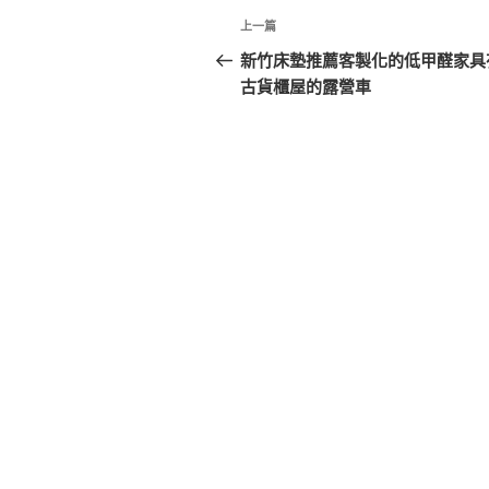
文
上
上一篇
章
一
新竹床墊推薦客製化的低甲醛家具
篇
古貨櫃屋的露營車
導
文
覽
章