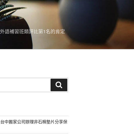
外語補習班類評比第1名的肯定
搜
尋
的台中搬家公司辦理非石棉墊片分享保