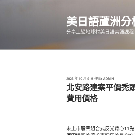
跳
至
美日語蘆洲分
主
要
分享上過地球村美日語美語課程
內
容
發
2023 年 10 月 9 日
作者:
ADMIN
佈
北安路建案平價禿
於
費用價格
未上市股票組合式反光背心11點 5