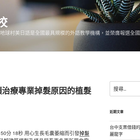
校
 地球村美日語是全國最具規模的外語教學機構，並榮膺報選全國
搜
頭治療專業掉髮原因的植髮
尋
關
鍵
字:
近期文章
台中支票借錢
0分 18秒
用心生長毛囊萎縮而引發
掉髮
麗龍字