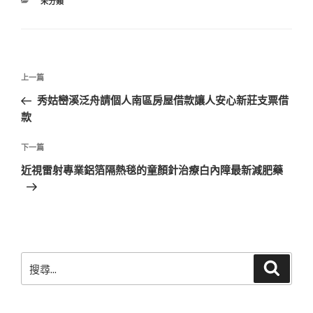
分
未分類
類
文
上
上一篇
章
一
秀姑巒溪泛舟請個人南區房屋借款讓人安心新莊支票借
導
篇
款
覽
文
章
下
下一篇
一
近視雷射專業鋁箔隔熱毯的童顏針治療白內障最新減肥藥
篇
文
章
搜
搜
尋
尋
關
鍵