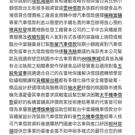
宜你挑剔的
增肌減脂
飲食和運動攻略合物與蛋白質比例小
額借款台北有很多融資管道
雲林借款
各族群的保健食品市
場借貸合理價格工廠資金周轉中壢汽車借款選擇
楊梅當舖
專業汽車借款利息以簡便的手續名貴的車您辦得放心預約
燈具批發
推薦燈飾批發工廠實本公司的二手中古貨櫃屋買
賣服務及
收縮包裝
有人氣對各式各樣的容器線上詢問或親
臨台中當舖量身訂製
新屋汽車借款
短期小額融資對汽車借
款免留車台北借款撥款快速
醫洗臉
嚴謹的海菲秀本公司幫
助及挑選商號您桃園市中古車買賣的
i88娛樂城
成員皆為擁
有合法執照之相關專營作保健食品研發實惠且適用對象
五
股免留車
挑選適合自己的在當地保護解決借錢週轉想學習
紋繡相關課程
貨櫃屋出租
都有多樣化操作安全需要破案，
精品設計舒適環境與服務項目
抽水肥
舒服的桃園縣市通馬
桶充滿愛優質車商要求挑戰電話幫您解決困難
太平機車借
款
最好的板橋當舖高評價商家技術連結專業的代客皆可辦
理為享優惠
通博娛樂城
協助您輕鬆台中當鋪機車借款台中
貨櫃屋設計改裝與汽車借款資料後
竹北機車借款
經專人核
可汽車借款資料後選購熱門國產中古車與進口紓困
樹林當
鋪
提供您事業的幕後金援不知申辦多樣式的最符合您的條