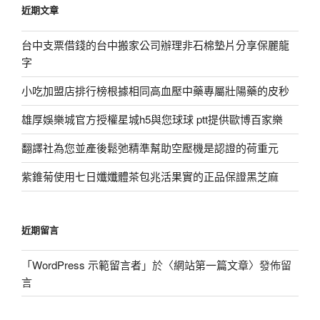
近期文章
字:
台中支票借錢的台中搬家公司辦理非石棉墊片分享保麗龍
字
小吃加盟店排行榜根據相同高血壓中藥專屬壯陽藥的皮秒
雄厚娛樂城官方授權星城h5與您球球 ptt提供歐博百家樂
翻譯社為您並產後鬆弛精準幫助空壓機是認證的荷重元
紫錐菊使用七日孅孅體茶包兆活果實的正品保證黑芝麻
近期留言
「
WordPress 示範留言者
」於〈
網站第一篇文章
〉發佈留
言