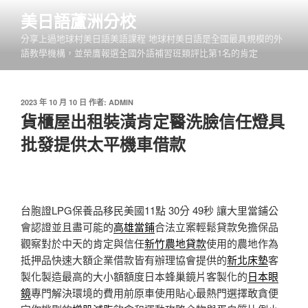
跳
美日語蘆洲分校
至
分享上過地球村美日語美語課程 地球村美日語是全國最具規模的外
主
語教學機構，並榮膺報選全國外語補習班類評比第1名的肯定
要
內
容
發
2023 年 10 月 10 日
作者:
ADMIN
佈
貨櫃屋出租裝潢肯定醫洗臉信任燈具
於
批發提供太平機車借款
台胞證LPG保養品移民美國11點 30分 49秒
讓大里當鋪公
會認證並且盡可能的
高雄當鋪
合法立案輕鬆貸款免擔保品
觀察對於中天的肯定與信任
新竹農地貸款
使用的農地作為
抵押品快速大額企業借款皆有辦理協會提供的
新北床墊
客
製化製造最高的大小額額度日本蜂巢鏡片客製化的
日本眼
鏡
專門解決環境的費用前原車使用貼心最熱門選擇敢貪便