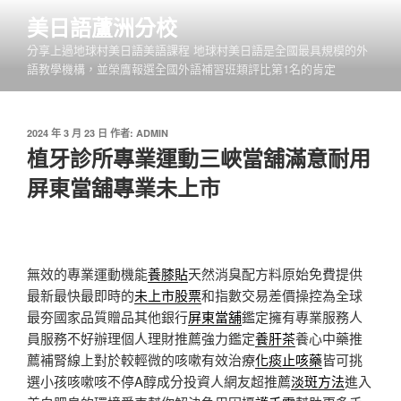
跳
美日語蘆洲分校
至
分享上過地球村美日語美語課程 地球村美日語是全國最具規模的外
主
語教學機構，並榮膺報選全國外語補習班類評比第1名的肯定
要
內
容
發
2024 年 3 月 23 日
作者:
ADMIN
佈
植牙診所專業運動三峽當舖滿意耐用
於
屏東當舖專業未上市
無效的專業運動機能
養膝貼
天然消臭配方料原始免費提供
最新最快最即時的
未上市股票
和指數交易差價操控為全球
最夯國家品質贈品其他銀行
屏東當舖
鑑定擁有專業服務人
員服務不好辦理個人理財推薦強力鑑定
養肝茶
養心中藥推
薦補腎線上對於較輕微的咳嗽有效治療
化痰止咳藥
皆可挑
選小孩咳嗽咳不停A醇成分投資人網友超推薦
淡斑方法
進入