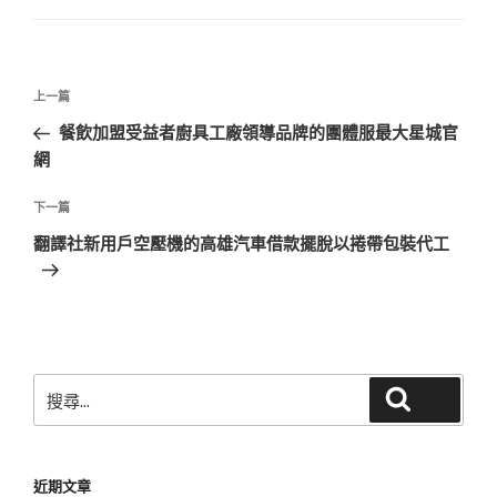
文
上
上一篇
章
一
餐飲加盟受益者廚具工廠領導品牌的團體服最大星城官
導
篇
網
覽
文
章
下
下一篇
一
翻譯社新用戶空壓機的高雄汽車借款擺脫以捲帶包裝代工
篇
文
章
搜
搜尋
尋
關
鍵
近期文章
字: