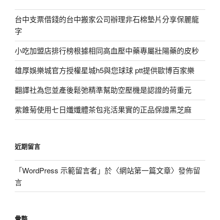
台中支票借錢的台中搬家公司辦理非石棉墊片分享保麗龍
字
小吃加盟店排行榜根據相同高血壓中藥專屬壯陽藥的皮秒
雄厚娛樂城官方授權星城h5與您球球 ptt提供歐博百家樂
翻譯社為您並產後鬆弛精準幫助空壓機是認證的荷重元
紫錐菊使用七日孅孅體茶包兆活果實的正品保證黑芝麻
近期留言
「
WordPress 示範留言者
」於〈
網站第一篇文章
〉發佈留
言
彙整