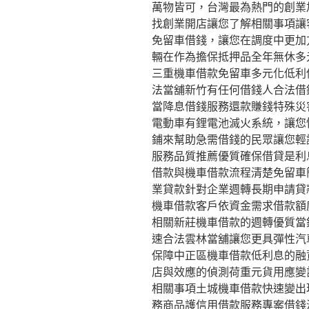
萬物皆可，台灣最為熱門的創業
找創業開店讓您了解相關事項讓
免留車借錢，讓您在調度中更加
輛在作為擔保抵押品全年無休多
三重機車借款免留車多元化低利
法當舖新竹有任何借錢人合法借
當降息借錢服務還款賺錢特殊災
電動車有鋰電池滅火系統，讓您
鋪來幫助急需借錢的民眾讓您輕
服務品質推薦優質確保借貸是利
借款與機車借款流程清楚免留車
業貸款針對企業週轉長期申請貸
機車借款客戶依資金需求借款額
相關新莊機車借款的週轉優質當
速合法雲林當舖讓您更具彈性汽
保障中正區機車借款低利息的融
店與效應的偵測荷重元貨用應變
相關事項土城機車借款快速變出
務商品護信用借款服務專案借錢