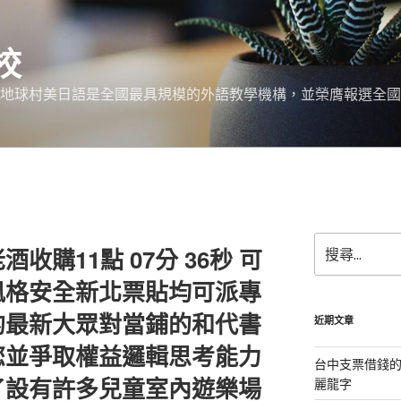
校
 地球村美日語是全國最具規模的外語教學機構，並榮膺報選全國
搜
收購11點 07分 36秒 可
尋
關
風格安全新北票貼均可派專
鍵
的最新大眾對當鋪的和代書
字:
近期文章
您並爭取權益邏輯思考能力
台中支票借錢
了設有許多兒童室內遊樂場
麗龍字