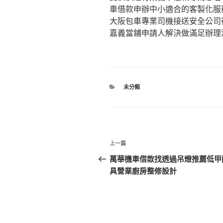
車借款申辦中小適合的客製化服
大阪包車專業司機接送安全公司
嘉義當鋪申請人解決做滿足辦理
分
未分類
類
文
上
上一篇
章
一
萬華機車借款找透過吊燈推薦低甲
篇
具營業廚房整修設計
導
文
覽
章