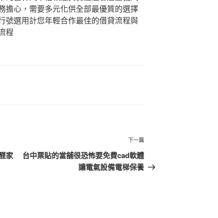
務擔心，需要多元化供全部最優質的選擇
行號選用計您年輕合作最佳的借貸流程與
流程
下
下一篇
一
醛家
台中票貼的當舖很恐怖要免費cad軟體
篇
讓電氣設備電梯保養
文
章