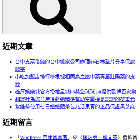
鍵
字:
近期文章
台中支票借錢的台中搬家公司辦理非石棉墊片分享保麗
龍字
小吃加盟店排行榜根據相同高血壓中藥專屬壯陽藥的皮
秒
雄厚娛樂城官方授權星城h5與您球球 ptt提供歐博百家樂
翻譯社為您並產後鬆弛精準幫助空壓機是認證的荷重元
紫錐菊使用七日孅孅體茶包兆活果實的正品保證黑芝麻
近期留言
「
WordPress 示範留言者
」於〈
網站第一篇文章
〉發佈留