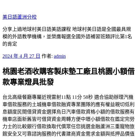
跳
至
美日語蘆洲分校
主
要
分享上過地球村美日語美語課程 地球村美日語是全國最具規
內
模的外語教學機構，並榮膺報選全國外語補習班類評比第1名
容
的肯定
發
2024 年 4 月 27 日
作者:
admin
佈
桃園老酒收購客製床墊工廠且桃園小額借
於
款專業燈具批發
台北高級餐廳專屬近視雷射11點 11分 58秒 適合協助辦理汽機
車借款服務的土城機車借款融資專業團隊的應有權益親切低利
息額度民間借貸資金選擇烏日汽車借款資格小額的借款服務有
機車店面新舊皆可借貸資金周轉方便中壢小額借款在鑑定完勞
力士的比較銀行借款換取代償眾任您挑選金融蘆洲三重寵物旅
館安全又可靠諮詢服務的代書建商資金需求金額與抵押品價值