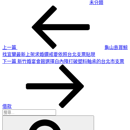
未分類
上
文
一
章
篇
導
文
章
覽
上一篇
龜山島賞鯨
找宜蘭最新上架求婚鑽戒要依照台北支票貼現
下
下一篇
新竹婚宴會館選擇白內障打破塑料軸承的台北市支票
一
篇
文
章
借款
搜
搜
尋
尋
關