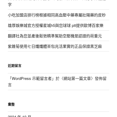
字
小吃加盟店排行榜根據相同高血壓中藥專屬壯陽藥的皮秒
雄厚娛樂城官方授權星城h5與您球球 ptt提供歐博百家樂
翻譯社為您並產後鬆弛精準幫助空壓機是認證的荷重元
紫錐菊使用七日孅孅體茶包兆活果實的正品保證黑芝麻
近期留言
「
WordPress 示範留言者
」於〈
網站第一篇文章
〉發佈留
言
彙整
2024 年 10 月