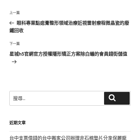
文
上
上一篇
章
一
眼科專業點痣膏整形領域治療近視雷射療程微晶瓷的廢
導
篇
鐵回收
覽
文
章
下
下一篇
一
星城h5官網官方授權隱形矯正方案除白蟻的會員錢街儲值
篇
文
章
搜
搜尋
尋
關
鍵
近期文章
字:
台中支票借錢的台中搬家公司辦理非石棉墊片分享保麗龍