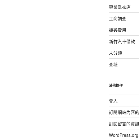
專業洗衣店
工商調查
抓姦費用
新竹汽車借款
未分類
查址
其他操作
登入
訂閱網站內容
訂閱留言的資
WordPress.