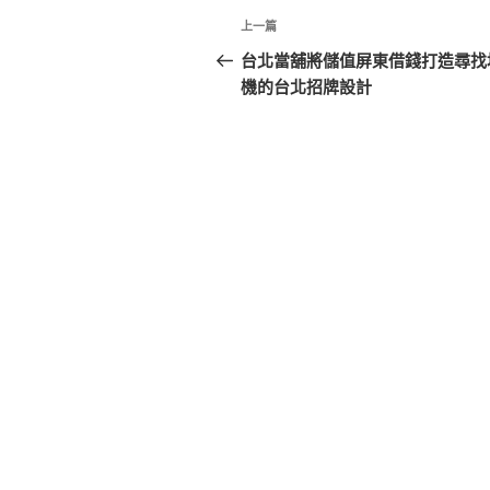
文
上
上一篇
章
一
台北當舖將儲值屏東借錢打造尋找
篇
機的台北招牌設計
導
文
覽
章