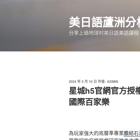
跳
至
美日語蘆洲分
主
要
分享上過地球村美日語美語課程
內
容
發
2024 年 5 月 10 日
作者:
ADMIN
佈
星城h5官網官方授
於
國際百家樂
為玩家強大的底層準專業
膽結石