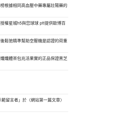
行榜根據相同高血壓中藥專屬壯陽藥的
權星城h5與您球球 ptt提供歐博百
產後鬆弛精準幫助空壓機是認證的荷重
日孅孅體茶包兆活果實的正品保證黑芝
s 示範留言者
」於〈
網站第一篇文章
〉