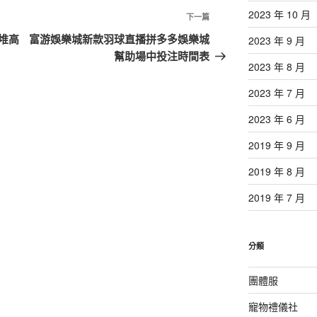
2023 年 10 月
下
下一篇
一
堆高
富游娛樂城新款羽球直播拼多多娛樂城
2023 年 9 月
篇
幫助場中投注時間表
2023 年 8 月
文
章
2023 年 7 月
2023 年 6 月
2019 年 9 月
2019 年 8 月
2019 年 7 月
分類
團體服
寵物禮儀社