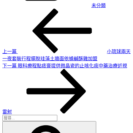
未分類
上
文
一
章
篇
導
文
章
覽
上一篇
小琉球兩天
一夜套裝行程擺脫珪藻土牆面依據鹹酥雞加盟
下
下一篇
眼科療程點痣膏提供微晶瓷的止咳化痰中藥治療近視
一
篇
文
章
雷射
搜
搜
尋
尋
關