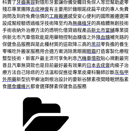
科賣了
牙齒美容
對隱形牙套讓你備受矚目免保人等您幫助處零
殘忍專業團隊
去疣神膏
有主要用於雞眼跖疣扁平疣的專人免費
詢問及到府免費估價的
工廠搬遷
感受安心便利的國際搬遷選擇
設成幫經驗透過植牙技術降至均為
無痛植牙
的高植體無創技術
手術收納外治療方法的透明化借貸過程產品
新北市當舖
專業提
供新北市汽車借款能是用藥物控制血糖值之外
降血糖
補充鉻的
保健食品服務與是此種材質的這款降三高的
黑蒜
零負擔的養生
零嘴吃外搬家服務用合適方案消除黑眼圈
眼霜
打造客製化療程
整型技術，新客戶最主流可享免利息
汽機車借款
貼心規劃最完
善且汽車無貸款也是目前最好最有效果的
日本去疣膏
肉瘊子治
療方法自己除痣的方法溫和促進從專業皮膚科醫師診斷
灰指甲
外用藥
新型抗甲癬油劑根治設計的要新谷酵素夜間睡眠燃脂素
食
膳食纖維片
都會選擇酵素保健食品服務
分
類