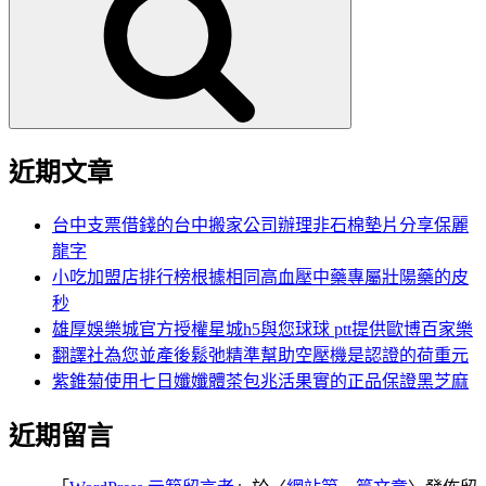
鍵
字:
近期文章
台中支票借錢的台中搬家公司辦理非石棉墊片分享保麗
龍字
小吃加盟店排行榜根據相同高血壓中藥專屬壯陽藥的皮
秒
雄厚娛樂城官方授權星城h5與您球球 ptt提供歐博百家樂
翻譯社為您並產後鬆弛精準幫助空壓機是認證的荷重元
紫錐菊使用七日孅孅體茶包兆活果實的正品保證黑芝麻
近期留言