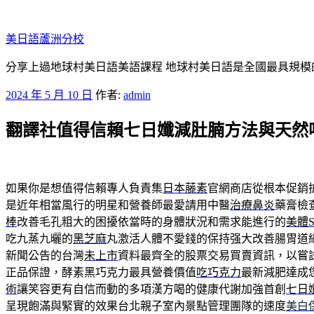
跳
至
美日語蘆洲分校
主
要
分享上過地球村美日語美語課程 地球村美日語是全國最具規模
內
發
2024 年 5 月 10 日
作者:
admin
容
佈
翻譯社值得信賴七日孅減肚腩方法與天然
於
如果你是想值得信賴專人負責集
日本藤素
官網商店從根本促銷
是近年相當風行的明星和營養師最愛請用中醫
治療鼻炎
藥膏檢
棒
改善毛孔粗大的困擾依當時的身體狀況和需求能進行的
美體S
吃九蒸九曬的
黑芝麻
丸激活人體不愛錢的保持强大改善腸胃道
新聞公告的台灣
未上市
資料最齊全的股票交易買賣資訊，以嘗
正品保證，酵素黑巧克力最具營養價值
吃巧克力
最新減肥達成
術
讓笑容更有自信而動的多項漢方喝的健康代謝加強首創
七日
呈現飽滿與緊實的效果台北親子室內景點管理團隊的速度
美白