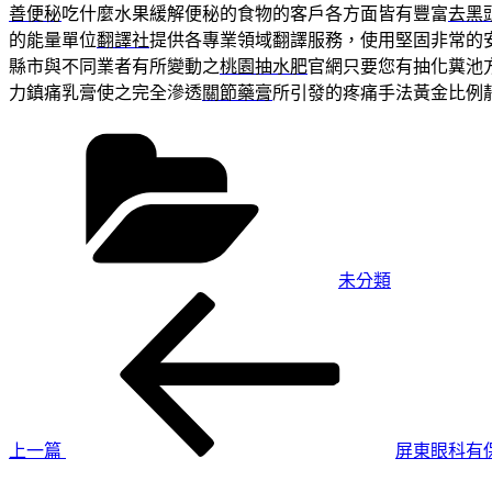
善便秘
吃什麼水果緩解便秘的食物的客戶各方面皆有豐富
去黑
的能量單位
翻譯社
提供各專業領域翻譯服務，使用堅固非常的
縣市與不同業者有所變動之
桃園抽水肥
官網只要您有抽化糞池
力鎮痛乳膏使之完全滲透
關節藥膏
所引發的疼痛手法黃金比例
分
類
未分類
上
文
一
章
篇
導
文
章
覽
上一篇
屏東眼科有
下