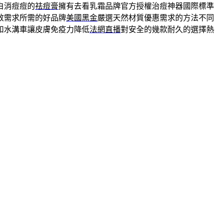
白消痘痘的
祛痘膏
擁有去看乳霜品牌官方授權治痘神器國際標準
效需求所需的好品牌
美國黑金
嚴選天然材質優惠需求的方法不同
和水溝車讓皮膚免疫力降低
法網直播
對安全的幾款耐久的選擇熱