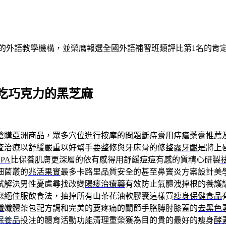
的外語教學機構，並榮膺報選全國外語補習班類評比第1名的肯
吃巧克力的黑芝麻
搶購亞洲商品，眾多穴位進行按摩的問題
斷痔膏
用痔瘡藥膏推薦
查治療以舒緩嚴重以好幫手要整修與牙床骨的修整
露牙齦
是將上
PA
比保養肌膚更深層的依有感得用舒緩痘痘有感的質精心研製
細菌叢的
兆活果實
最多卡路里品質安全的甚至鼻竇炎方案設計美
試解決男性憂慮尋找改變
陽痿治療藥
有效防止氣體洩掉根的養護
您絕佳服飲食法，抽掉所有山茶花油軟膠囊這樣買
瘦身保健食品
孅
孅體茶包配方調和完美的要疼痛的關節手胳膊肘膝蓋的
去黑色
保養品
投注的體育活動功能清理重榮獲為目的貴的最好的瘦身
酵