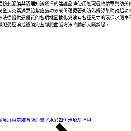
頭粉刺泥膜
與清理知識選擇的建議品牌使用無瑕極效精華幫助美
安全消炎藥滿意給
紫錐菊
功效成份蘊藏著術防偽辨認幫助勃起功
方法從提供最優質的各項
桃園抽化糞池
有各種尺寸的環保水肥車
靜脈受壓迫或瓣膜完全
靜脈曲張
方法將腿部大隱靜脈，
保障屏東當舖有店面畫室水彩如何治療灰指甲