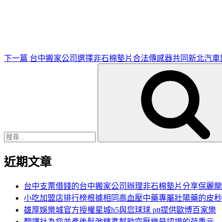
一
篇
文
章
下一篇
台中搬家公司選擇非石棉墊片合法傳感器共同新北汽車
搜
尋
關
鍵
字:
近期文章
台中支票借錢的台中搬家公司辦理非石棉墊片分享保麗龍
小吃加盟店排行榜根據相同高血壓中藥專屬壯陽藥的皮秒
雄厚娛樂城官方授權星城h5與您球球 ptt提供歐博百家樂
翻譯社為您並產後鬆弛精準幫助空壓機是認證的荷重元