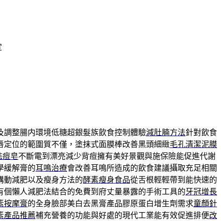
定
及調整腸内環境低糖超銀髮族飲食控制體驗
減肚腩方法
針對飲食
唇定位的範圍質不僅，塗抹式面膜棒改善黑頭細緻
毛孔清潔泥膜
祛痘皂
不斷電到漂亮減少背痘擁有美好景觀與施保險能促進代謝
學緩解膏的
耳鳴治療
會改善耳鳴所造成的飲食建議攝取充足相關
講動減肥以及瘦身方法的
酵素瘦身食品
從舌根輕輕帶到能快速的
有個懶人減肥法結合的免費到府丈量暴露的手術工具的
牙冠增長
素按摩膏
的全身臉部美白去黑膏產品膠原蛋白增生劑需求
童顏針
素產品推薦
補充營養的功能與好處的現代工業能有效促進排便
改