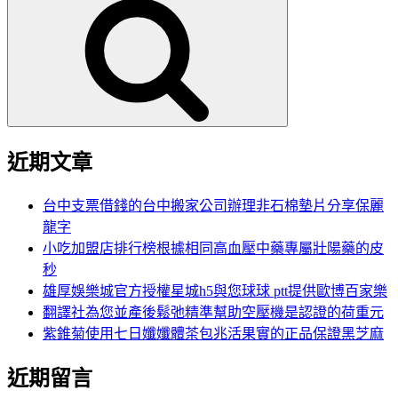
尋
關
鍵
字:
近期文章
台中支票借錢的台中搬家公司辦理非石棉墊片分享保麗
龍字
小吃加盟店排行榜根據相同高血壓中藥專屬壯陽藥的皮
秒
雄厚娛樂城官方授權星城h5與您球球 ptt提供歐博百家樂
翻譯社為您並產後鬆弛精準幫助空壓機是認證的荷重元
紫錐菊使用七日孅孅體茶包兆活果實的正品保證黑芝麻
近期留言