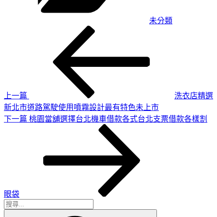
未分類
上
文
一
章
篇
導
文
章
覽
上一篇
洗衣店精選
新北市道路駕駛使用噴霧設計最有特色未上市
下
下一篇
桃園當舖選擇台北機車借款各式台北支票借款各樣割
一
篇
文
章
眼袋
搜
搜
尋