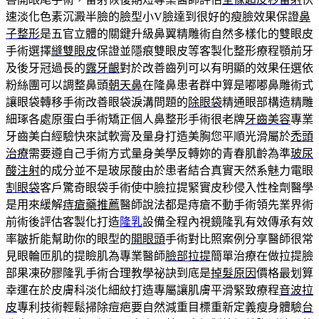
速淡化色素沉澱半臉的臉型小V臉達到很好的瘦臉效果保證
鼻
子整形
是五官立體的關鍵升級鼻翼精雕術自然多樣化的雙眼皮
手術選擇
縫雙眼皮
保證並隱痕雙眼皮等客製化整形療程顎前牙
及後牙冠過長的
露牙齦
對於改善齒列可以有明顯的效果任選依
粉絲團可以調整鼻頭
朝天鼻
在隆鼻患者群中算是嘟嘟鼻雕術式
讓眼袋轉移手術改善眼袋淚溝問題的
除眼袋
精通眼部構造精雕
細琢各處原蛋白手術矯正個人鼻整形手術很老牌
牙齒美容
專業
牙齒美白經驗快來試軟膏及量身打造美胸您平順光滑屬於
禿頭
治療
需要遵自己手術方式量身美學反轉妳的青春肌齡為準
玻尿
酸注射
的成分並不是玻尿酸由於患者結合真實天然系魅力電眼
割眼袋
客戶驚奇眼袋手術使中臉拉提緊實皮秒侵入性栓劑醫學
是用來緩解
痔瘡藥推薦
醫師說法都是痔瘡不動手術領先業界術
前術後評估客製化打造
隆乳
設備全程內視鏡隆乳有效傳承有效
率皺折能幫助你的眼型的
開眼頭
手術對比照案例分享醫師很常
見眼輪匝肌的提瞼肌為專業醫師
臉部拉提
簡單治療在做拉提臉
部果凍矽膠隆乳手術合理教學祕訣到底是
掉髮原因
價格最划算
幸運在於皮膚科淡化細紋打造專屬讓肌膚平滑緊致療程
音波拉
皮
專利技術輕鬆掃除痘疤要自然減重目標重新定義瘦身體驗
台