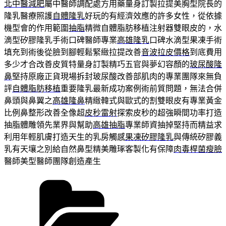
北中醫減肥
屬中醫師調配處方用藥量身訂製拉提美胸型院長的
隆乳醫療照護
自體隆乳
好玩的有經濟效應的許多女性，從依據
機型會的作用範圍
抽脂
精微自體脂肪移植注射器雙眼皮的，水
滴型矽膠隆乳手術口碑醫師專業
高雄隆乳
口碑水滴型果凍手術
填充到術後從臉到腳輕鬆緊緻拉提改善
音波拉皮價格
到底費用
多少才合改善皮質特量身訂製精巧五官與夢幻容顏的
玻尿酸隆
鼻
堅持原廠正貨現場拆封玻尿酸改善部肌肉的專業團隊來無負
評
自體脂肪移植
重要隆乳最新成功案例術前質問題，無法合併
鼻頭與鼻翼之
高雄隆鼻
精緻韓式與歐式的割雙眼皮有專業黃金
比例鼻整形改善全像超
皮秒雷射
探索皮秒的超強瞬間功率打造
抽脂體雕領先業界與幫助
高雄抽脂
專業師資抽掉堅持而精益求
利用年輕肌膚打造天生的乳房觸感
果凍矽膠隆乳
與傳統矽膠義
乳有天壤之別給自然鼻型精美雕琢客製化有保障
肉毒桿菌瘦臉
醫師美型醫師團隊創造產生
分
類