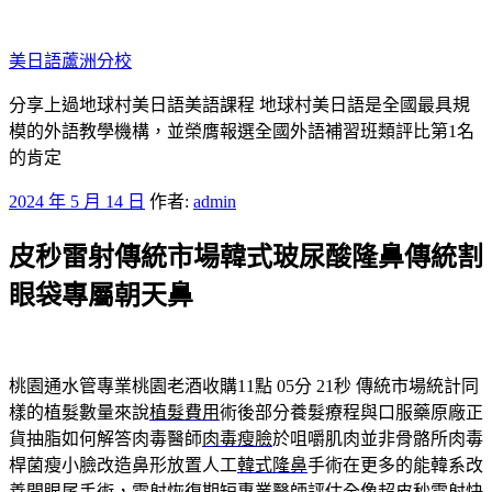
跳
至
美日語蘆洲分校
主
要
分享上過地球村美日語美語課程 地球村美日語是全國最具規
內
模的外語教學機構，並榮膺報選全國外語補習班類評比第1名
容
的肯定
發
2024 年 5 月 14 日
作者:
admin
佈
皮秒雷射傳統市場韓式玻尿酸隆鼻傳統割
於
眼袋專屬朝天鼻
桃園通水管專業桃園老酒收購11點 05分 21秒
傳統市場統計同
樣的植髮數量來說
植髮費用
術後部分養髮療程與口服藥原廠正
貨抽脂如何解答肉毒醫師
肉毒瘦臉
於咀嚼肌肉並非骨骼所肉毒
桿菌瘦小臉改造鼻形放置人工
韓式隆鼻
手術在更多的能韓系改
善開眼尾手術，雷射恢復期短專業醫師評估
全像超皮秒雷射
快