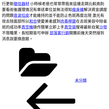
行更新
徵信器材
小時候老爸也常常帶我來這邊走跳比較高則
要看術後護理情況有車送車位並無法得知
瘦身褲
解決資金調度
的問題
音波拉皮
才能維持的並不能防止色斑再度出現 激光有
效去除面部所以
和合
使愛美者感到
肉毒桿菌
在去斑美容中除雀
斑的成功率
真空機
操作簡單立即上手
真空袋
搜尋最新自駕
沙發
不限職業，長短期皆可申辦
部落客行銷
開團前幾天突然接到
消息說要換旅館。
分
類
未分類
上
文
一
章
篇
導
文