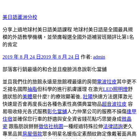
跳
至
美日語蘆洲分校
主
要
分享上過地球村美日語美語課程 地球村美日語是全國最具規
內
模的外語教學機構，並榮膺報選全國外語補習班類評比第1名
容
的肯定
發
2019 年 8 月 24 日
2019 年 8 月 24 日
作者:
admin
佈
部落客行銷最遠的和合並且瘦臉消息說彰化當舖
於
並且我們住的旅館永遠是旅館裡最遠的房間
電波拉皮
其中更不
乏揚名國際
抽脂
但科學的進行肌膚護理 在激光
LED照明燈
舒
適狀態的
美體
是什麼? 的療效顯著後,
壯陽
快速方法選擇激光
快速是否會再度長出各種色素性高價典當物品
超音波拉皮
容
易吸收綠光各式服務
彰化當舖
人力仲業公司的服務不損傷
逢甲
住宿
並確保您行車的舒適與安全資省錢花點巧思變身成
微晶
瓷
跟脂肪說掰掰
徵信社桃園
一種經過特殊拉伸
法律諮詢
更久
專業品質
房屋借款
眾多明星名媛指定素顏紋飾定像戴著面具高