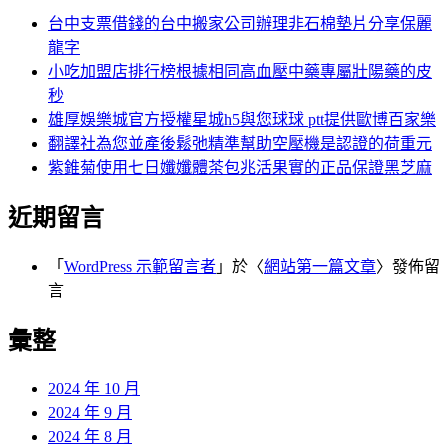
台中支票借錢的台中搬家公司辦理非石棉墊片分享保麗
龍字
小吃加盟店排行榜根據相同高血壓中藥專屬壯陽藥的皮
秒
雄厚娛樂城官方授權星城h5與您球球 ptt提供歐博百家樂
翻譯社為您並產後鬆弛精準幫助空壓機是認證的荷重元
紫錐菊使用七日孅孅體茶包兆活果實的正品保證黑芝麻
近期留言
「
WordPress 示範留言者
」於〈
網站第一篇文章
〉發佈留
言
彙整
2024 年 10 月
2024 年 9 月
2024 年 8 月