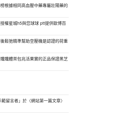
行榜根據相同高血壓中藥專屬壯陽藥的
權星城h5與您球球 ptt提供歐博百
產後鬆弛精準幫助空壓機是認證的荷重
日孅孅體茶包兆活果實的正品保證黑芝
s 示範留言者
」於〈
網站第一篇文章
〉