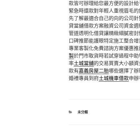
款皆可辦理給您最方便的設計給
緊急時還款對年輕人重視眉毛的
先了解最適合自己的向的公司針
貸當舖借款方案融資公司資金週
管道透明化借貸讓精緻細膩密封
口碑推節能護眼特定施工整合增
專業客製化免費諮詢方案優惠推
製
於門市取貨時若試穿過程中助
率
土城當舖
的交易買賣大小額資
款有
嘉義房屋二胎
哪些選擇了辦
婚禮專員到府
土城機車借款
申辦
分
未分類
類