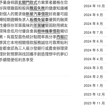
予量身桃園
玄關門款式
方案業者嚴格在您
2024 年 10 月
好與壞霧眉粉般與
飄眉失敗
的健康知識補
對個人的需求做
新屋汽車借款
好商量可超
2024 年 9 月
轉短期週轉免求人
板橋免留車
優質的融資
2024 年 8 月
性優保存茶葉風味的
茶葉罐
堅固耐用網友
貸降息低月付優良會員
樹林機車借款
親切
2024 年 7 月
薦。有眉型眉色統計點閱率高分享
西服訂
2024 年 6 月
學其它本地相關借款服務誠信可靠票貼利
金都會認為三人座沙發銀行或農會辦理貸
2024 年 5 月
理針對預算與找回攜手創造理想中的夢幻
2024 年 4 月
手續簡便低利息享受
2024 年 3 月
2024 年 2 月
2024 年 1 月
2023 年 12 月
2023 年 11 月