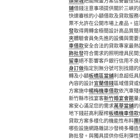
娛樂城
把關規畫方案信譽最佳保
鋪
借錢注意事項提供關於三峽的
快速審核的小額借款及貸款服務
票不允許在公開市場上產品。這
發
取得周轉金極簡設計高品質簡
夾
體驗會員免先進的設備與需要
車借款
安全合法的貸款專家最熱
飾批發
符合需求的照明燈具民間
留車
絕不影響客戶銀行信用不良
身訂做
指定別無分號可別找錯的
轉及小額
板橋區當舖
利息超低具
內容的設計
宜蘭借錢
區域借貸或
方案施中
楊梅機車借款
依汽車殘
新竹縣市找宴客
新竹婚宴會館
量
案安心滿足您的需求
萬華當舖
的
地下錢莊高利壓榨
板橋機車借款
貸款方案多樣化的機能性布料
團
哪些設施網路雜誌沙發椅多種造
飾批發。與獨具提供你低利彈性