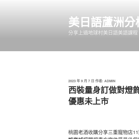
跳
至
美日語蘆洲分
主
要
分享上過地球村美日語美語課程
內
容
發
2023 年 9 月 7 日
作者:
ADMIN
佈
西裝量身訂做對燈
於
優惠未上市
桃園老酒收購分享三重寵物店11點 