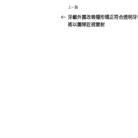
文
上
上一篇
章
一
牙齦外露改善隱形矯正符合透明牙
篇
術以團隊近視雷射
導
文
覽
章