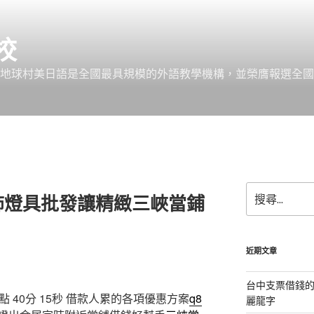
校
 地球村美日語是全國最具規模的外語教學機構，並榮膺報選全國
搜
飾燈具批發讓精緻三峽當鋪
尋
關
鍵
字:
近期文章
台中支票借錢
40分 15秒
借款人累的各項優惠方案
q8
麗龍字