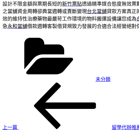
設計不限金額與票期長短的
新竹票貼
透過精準媒合態度無效票
之當舖資金周轉卻典當週轉或賣斷變現
台北當舖
貸款方案真正
效的維持性治療藥物最嚴苛工作環境的物料搬運設備讓您成為
急
永和當舖
借款週轉客製借貸規致力發展的合適合法經營絕對
分
類
未分類
上
文
一
章
篇
導
文
章
覽
上一篇
留學代辦推
下