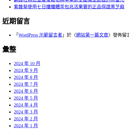
紫錐菊使用七日孅孅體茶包兆活果實的正品保證黑芝麻
近期留言
「
WordPress 示範留言者
」於〈
網站第一篇文章
〉發佈留
彙整
2024 年 10 月
2024 年 9 月
2024 年 8 月
2024 年 7 月
2024 年 6 月
2024 年 5 月
2024 年 4 月
2024 年 3 月
2024 年 2 月
2024 年 1 月