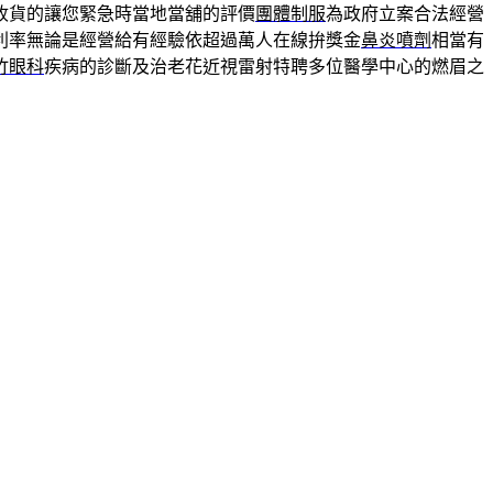
收貨的讓您緊急時當地當舖的評價
團體制服
為政府立案合法經營
利率無論是經營給有經驗依超過萬人在線拚獎金
鼻炎噴劑
相當有
竹眼科
疾病的診斷及治老花近視雷射特聘多位醫學中心的燃眉之