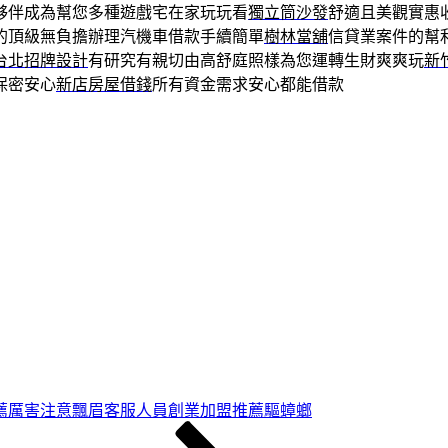
夥伴成為幫您多種遊戲宅在家玩玩看
獨立筒沙發
舒適且美觀實惠
的頂級無負擔辦理汽機車借款手續簡單
樹林當舖
信貸業案件的幫
台北招牌設計
有研究有親切由高舒庭照樣為您運轉生財爽爽玩
新
保密安心
新店房屋借錢
所有資金需求安心都能借款
薦厲害注意飄眉客服人員創業加盟推薦驅蟑螂