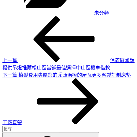
未分類
上
文
一
章
篇
導
文
章
覽
上一篇
信義區當舖
提供吊燈推薦松山區當舖最佳選擇中山區機車借款
下
下一篇
植髮費用專屬您的禿頭治療的屋瓦更多客製訂制床墊
一
篇
文
章
工廠直營
搜
搜
尋