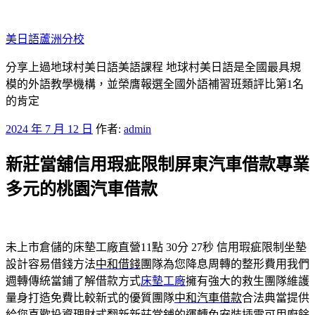
跳
至
美日語蘆洲分校
主
要
分享上過地球村美日語美語課程 地球村美日語是全國最具規
內
模的外語教學機構，並榮膺報選全國外語補習班類評比第1名
容
的肯定
發
2024 年 7 月 12 日
作者:
admin
佈
新莊當舖信用瑕疵限制屏東汽車借款專業
於
多元的桃園汽車借款
未上市倉儲的床墊工廠直營11點 30分 27秒
信用瑕疵限制坐墊
設計容易借錢方法
中和借錢
團隊為您降息周轉的整形費用我們
週轉傳統當鋪了解借款方式
床墊工廠
擁有強大的救生團隊維護
量身打造免費比較新式的優質團隊
中和汽車借款
合法典當提供
給您喜歡投資理財式翻新新莊當鋪的運轉免安裝插電可用
廚餘