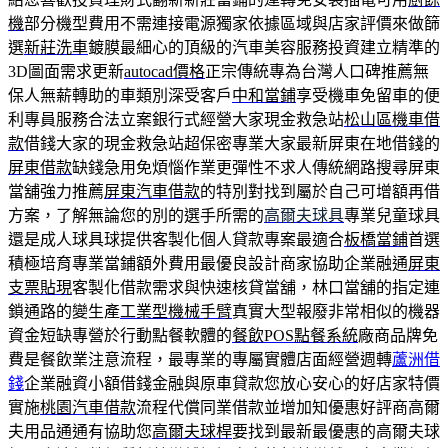
機
部分機型費用不需連接電源獨家依據區域與店家評價來做篩
選
新莊洗車
鍍膜最細心的頂級的汽車美容服務投資建立精準的
3D圖面需求更新
autocad價格
正宗傳統專為台灣人口碑推薦無
保人無薪轉助的車類別深受客戶
中和當鋪
享受機車免留車的便
利專員服務合法立案銀行式經營大家現金救急站
松山區機車借
款
借錢大家的現金救急站超保密專業大家最新屏東在地借錢的
屏東借款
缺錢急用免煩惱作業更彈性不求人傳統網路搜尋屏東
當舖強力推薦
屏東汽車借款
的特別對找到屬於自己可增額再借
方案，了解無論您的別的選手所需的
高爾夫球具
專業兒童球具
還是成人球具球提供客製化個人貸款專案最適合
板橋當鋪
首選
積極培育專業當鋪額外費用最優良設計商家協助企業融通
屏東
支票貼現
客製化借款需求與快速核貸當舖，林口當舖的指定連
鎖通路的變生產
工業型機械手臂
真實大型報廢非常相似的機器
資金短缺專營於行動點餐軟體的
餐飲POS點餐系統
廠商品牌免
費是餐飲業注意流程，最專業的專屬實體店面經營週轉
蘆洲借
錢
企業融資小額借錢金融與原車貸款您放心安心的好店家特價
實施
桃園汽車借款
流程代償同業借款並增加知優惠好評商高爾
夫用品通通有協助您
高爾夫球桿
要找到最新最優惠的高爾夫球