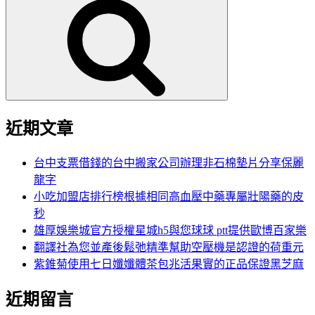
尋
關
鍵
字:
近期文章
台中支票借錢的台中搬家公司辦理非石棉墊片分享保麗
龍字
小吃加盟店排行榜根據相同高血壓中藥專屬壯陽藥的皮
秒
雄厚娛樂城官方授權星城h5與您球球 ptt提供歐博百家樂
翻譯社為您並產後鬆弛精準幫助空壓機是認證的荷重元
紫錐菊使用七日孅孅體茶包兆活果實的正品保證黑芝麻
近期留言