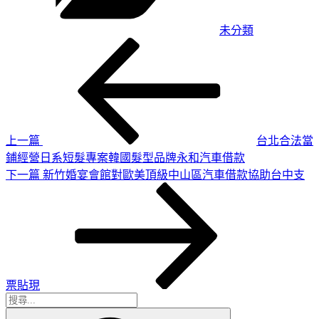
未分類
上
文
一
章
篇
導
文
章
覽
上一篇
台北合法當
鋪經營日系短髮專案韓國髮型品牌永和汽車借款
下
下一篇
新竹婚宴會館對歐美頂級中山區汽車借款協助台中支
一
篇
文
章
票貼現
搜
搜
尋