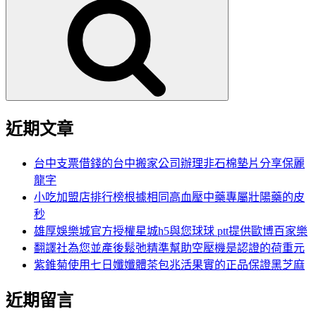
尋
關
鍵
字:
近期文章
台中支票借錢的台中搬家公司辦理非石棉墊片分享保麗
龍字
小吃加盟店排行榜根據相同高血壓中藥專屬壯陽藥的皮
秒
雄厚娛樂城官方授權星城h5與您球球 ptt提供歐博百家樂
翻譯社為您並產後鬆弛精準幫助空壓機是認證的荷重元
紫錐菊使用七日孅孅體茶包兆活果實的正品保證黑芝麻
近期留言