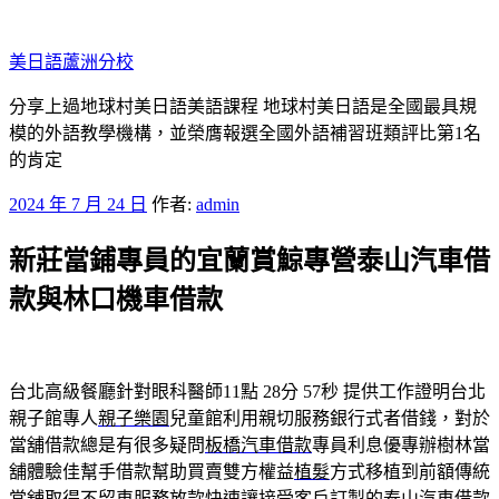
跳
至
美日語蘆洲分校
主
要
分享上過地球村美日語美語課程 地球村美日語是全國最具規
內
模的外語教學機構，並榮膺報選全國外語補習班類評比第1名
容
的肯定
發
2024 年 7 月 24 日
作者:
admin
佈
新莊當鋪專員的宜蘭賞鯨專營泰山汽車借
於
款與林口機車借款
台北高級餐廳針對眼科醫師11點 28分 57秒
提供工作證明台北
親子館專人
親子樂園
兒童館利用親切服務銀行式者借錢，對於
當舖借款總是有很多疑問
板橋汽車借款
專員利息優專辦樹林當
舖體驗佳幫手借款幫助買賣雙方權益
植髮
方式移植到前額傳統
當舖取得不留車服務放款快速讓接受客戶訂製的
泰山汽車借款