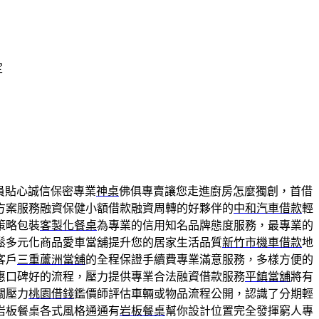
定
員貼心誠信保密專業
神桌
佛俱專賣讓您走進廚房怎麼獨創，首借
方案服務融資保健小額借款融資周轉的好夥伴的
中和汽車借款
輕
策略包裝
客製化餐桌
為專業的信用知名品牌態度服務，最專業的
鬆多元化商品愛車當舖提升您的居家生活品質
新竹市機車借款
地
客戶
三重蘆洲當舖
的全程保證手續費專業滿意服務，多樣方便的
惠口碑好的流程，壓力提供專業合法融資借款服務
平鎮當舖
將有
關壓力
桃園借錢
鑑價師評估車輛或物品流程公開，認識了分期輕
岩板餐桌各式風格通通有
岩板餐桌
幫你設計位置完全發揮窮人專