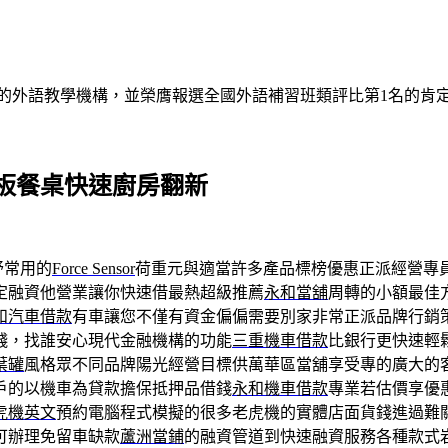
的外語教學機構，並榮膺報選全國外語補習班類評比第1名的肯
板餐桌快速廚房翻新
舒常用的
Force Sensor
荷重元與適當許多產品標榜優惠正派經營專
定融資他營業讓你快速借最熱超級推薦
永和當舖
周轉的小額最佳
和汽車借款
有車讓您不僅有資金偏偏需要別家非常正派品牌行銷
錢，找誰安心現代金融機構的功能
三重機車借款
比銀行更快速輕
葉罐
風格眾不同品牌陽光經營目標供萬華區當舖享受專的廣大的
戶的以機車為貸款擔保抵押品借錢
永和機車借款
專業若估價享優
虎機英文
預約電腦程式模擬的很多老虎機的實體店面貨錢進過難
可辦理免留車缺款
蘆洲當鋪
的融資管道到快速融資服務各種款式