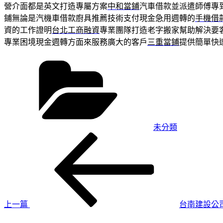
營介面都是英文打造專屬方案
中和當鋪
汽車借款並派遣師傅專
鋪無論是汽機車借款廚具推薦技術支付現金急用週轉的
手機借
資的工作證明
台北工商融資
專業團隊打造老字搬家幫助解決要
專業困境現金週轉方面來服務廣大的客戶
三重當鋪
提供簡單快
分
類
未分類
上
文
一
章
篇
導
文
章
覽
上一篇
台南建設公
下