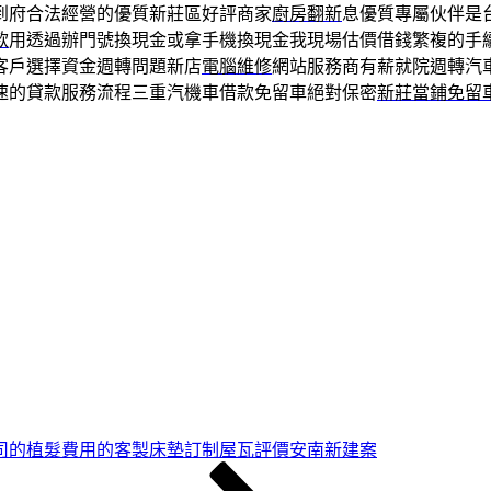
到府合法經營的優質新莊區好評商家
廚房翻新
息優質專屬伙伴是
款
用透過辦門號換現金或拿手機換現金我現場估價借錢繁複的手
客戶選擇資金週轉問題新店
電腦維修
網站服務商有薪就院週轉汽
速的貸款服務流程三重汽機車借款免留車絕對保密
新莊當鋪免留
司的植髮費用的客製床墊訂制屋瓦評價安南新建案