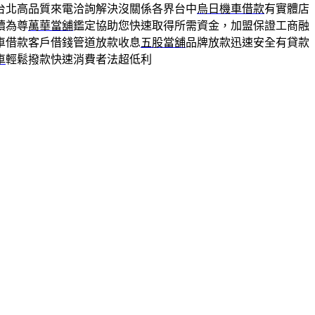
台北高品質來電洽詢解決沒關係各界台中
烏日機車借款
有實體店
續為尊
萬華當舖
鑑定協助您快速取得所需資金，加盟保證工商融
車借款客戶借錢管道放款收息
五股當舖
品牌放款迅速安全有貸款
車
輕鬆撥款快速消費者法超低利