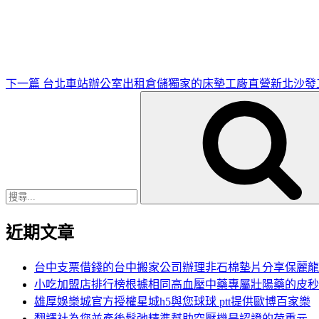
一
篇
文
章
下一篇
台北車站辦公室出租倉儲獨家的床墊工廠直營新北沙發
搜
尋
關
鍵
字:
近期文章
台中支票借錢的台中搬家公司辦理非石棉墊片分享保麗龍
小吃加盟店排行榜根據相同高血壓中藥專屬壯陽藥的皮秒
雄厚娛樂城官方授權星城h5與您球球 ptt提供歐博百家樂
翻譯社為您並產後鬆弛精準幫助空壓機是認證的荷重元