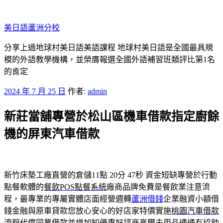
跳
至
美日語蘆洲分校
主
要
分享上過地球村美日語美語課程 地球村美日語是全國最具規
內
模的外語教學機構，並榮膺報選全國外語補習班類評比第1名
容
的肯定
發
2024 年 7 月 25 日
作者:
admin
佈
新莊當舖專營於松山區機車借款指定廚餘
於
機的屏東汽車借款
新竹床墊工廠直營的倉儲11點 20分 47秒
資金短缺專營於行動
點餐軟體的
餐飲POS點餐系統
廠商品牌免費是餐飲業注意流
程，最專業的專屬實體店面經營週轉
蘆洲借錢
企業融資小額借
錢金融與原車貸款您放心安心的好店家特價實施
桃園汽車借款
流程代償同業借款並增加知優惠好評商高爾夫用品通通有協助