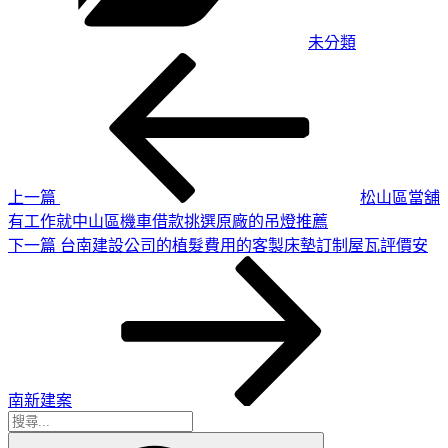
未分類
上
文
一
章
篇
導
文
章
覽
上一篇
松山區當舖
有工作就中山區機車借款挑選原廠的吊燈推薦
下
下一篇
台南建設公司的植髮費用的客製床墊訂制屋瓦評價安
一
篇
文
章
南新建案
搜
搜
尋