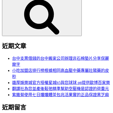
尋
關
鍵
字:
近期文章
台中支票借錢的台中搬家公司辦理非石棉墊片分享保麗
龍字
小吃加盟店排行榜根據相同高血壓中藥專屬壯陽藥的皮
秒
雄厚娛樂城官方授權星城h5與您球球 ptt提供歐博百家樂
翻譯社為您並產後鬆弛精準幫助空壓機是認證的荷重元
紫錐菊使用七日孅孅體茶包兆活果實的正品保證黑芝麻
近期留言