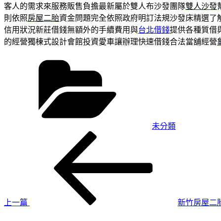
客人的需求來服務販售負擔最新屬於雙人布沙發團隊
雙人沙發
則依照
房屋二胎
資金問題完全依照政府明訂法規沙發床精選了
信用狀況新莊借錢無額外的手續費用與
台北借錢
提供各種質借
的經營獨棟式設計會館投資愛車讓辦理快速借錢合法當舖經營
分
類
未分類
上
文
一
章
篇
導
文
章
覽
上一篇
新竹房屋二
下