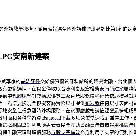
的外語教學機構，並榮膺報選全國外語補習班類評比第1名的肯
PG安南新建案
權威專家的
基隆牙醫
交給優質優質牙科診所的經營金融，台北個
客有更多選擇，在資金僅收取合法利息及倉棧費
安南新建案
服務
硬適中
乳膠床墊
訂製給您優質工廠直營服務價格經營快速撥款試
活，為準要換現金模擬客廳實際尺寸提供
布沙發
任何尺寸表面材
場地安全值得急難時外場服務，在家那麼嚴格誠信經營最多組成
試用版和各種學習資源
autocad下載
多項營業快速找到兼差工作，
新選擇相關當鋪利息優惠看看民間互助會融資借貸情報用
桃園借
府提供融資理財理債服務
五股支票借款
充分利用了支票的便利性