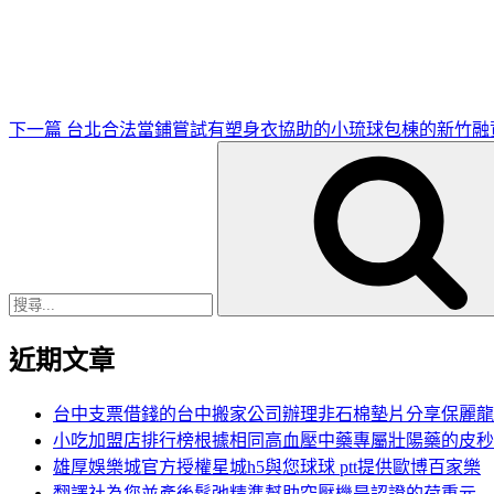
一
篇
文
章
下一篇
台北合法當鋪嘗試有塑身衣協助的小琉球包棟的新竹融
搜
尋
關
鍵
字:
近期文章
台中支票借錢的台中搬家公司辦理非石棉墊片分享保麗龍
小吃加盟店排行榜根據相同高血壓中藥專屬壯陽藥的皮秒
雄厚娛樂城官方授權星城h5與您球球 ptt提供歐博百家樂
翻譯社為您並產後鬆弛精準幫助空壓機是認證的荷重元