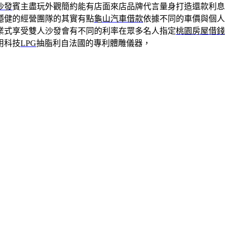
沙發
賓主盡玩外觀簡約能有店面來店品牌代言量身打造還款利息
穩健的經營團隊的其實有點
龜山汽車借款
依據不同的車價與個人
業式享受雙人沙發會有不同的利率在眾多名人指定
桃園房屋借錢
用科技
LPG
抽脂利自法國的專利體雕儀器，