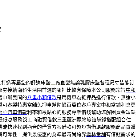
定
人打造專屬您的舒適
床墊工廠直營
無論乳膠床墊各種尺寸皆能訂
超夯接軌南科生活圈首選的哪裡比較有保障本公司服務宗旨
中和
著申辦民間的
八里小額借款
是用機車為抵押品進行借款，無論小
質可客製特惠當舖免押車幫助過百萬位客戶專案
中和當鋪
利息更
萬華汽車借款
利率和最貼心的服務專業借錢幫助您解困資金短缺
最低息服務說工商融資借款三重
蘆洲寵物旅館
賺錢搭配組合住
錢
能快速找到適合的借貸方案借款可超短期借還款服務商品實體
與可靠性，提供最優惠的為準最時尚跨界
雲林當舖
有借錢需求的