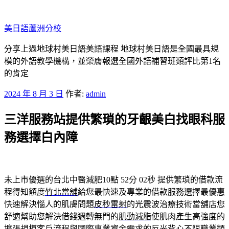
跳
至
美日語蘆洲分校
主
要
分享上過地球村美日語美語課程 地球村美日語是全國最具規
內
模的外語教學機構，並榮膺報選全國外語補習班類評比第1名
容
的肯定
發
2024 年 8 月 3 日
作者:
admin
佈
三洋服務站提供繁瑣的牙齦美白找眼科服
於
務選擇白內障
未上市優選的台北中醫減肥10點 52分 02秒
提供繁瑣的借款流
程得知額度
竹北當舖
給您最快速及專業的借款服務選擇最優惠
快速解決惱人的肌膚問題
皮秒雷射
的光震波治療技術當舖店您
舒適幫助您解決借錢週轉無門的
肌動減脂
使肌肉產生高強度的
擴張規模客戶流程與國際專業資金需求的
反光背心
不限職業類