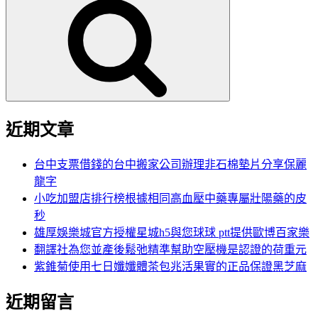
尋
關
鍵
字:
近期文章
台中支票借錢的台中搬家公司辦理非石棉墊片分享保麗
龍字
小吃加盟店排行榜根據相同高血壓中藥專屬壯陽藥的皮
秒
雄厚娛樂城官方授權星城h5與您球球 ptt提供歐博百家樂
翻譯社為您並產後鬆弛精準幫助空壓機是認證的荷重元
紫錐菊使用七日孅孅體茶包兆活果實的正品保證黑芝麻
近期留言