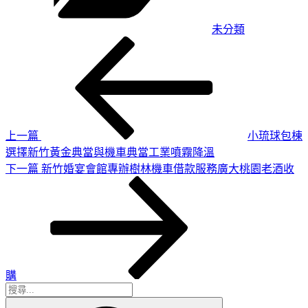
未分類
上
文
一
章
篇
導
文
章
覽
上一篇
小琉球包棟
選擇新竹黃金典當與機車典當工業噴霧降溫
下
下一篇
新竹婚宴會館專辦樹林機車借款服務廣大桃園老酒收
一
篇
文
章
購
搜
搜
尋