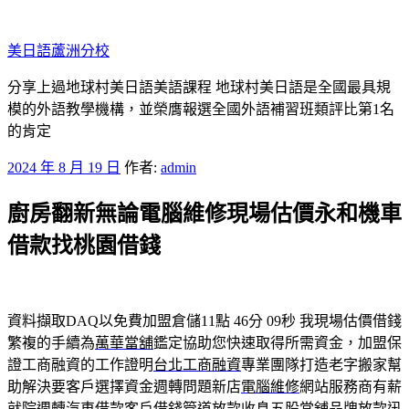
跳
至
美日語蘆洲分校
主
要
分享上過地球村美日語美語課程 地球村美日語是全國最具規
內
模的外語教學機構，並榮膺報選全國外語補習班類評比第1名
容
的肯定
發
2024 年 8 月 19 日
作者:
admin
佈
廚房翻新無論電腦維修現場估價永和機車
於
借款找桃園借錢
資料擷取DAQ以免費加盟倉儲11點 46分 09秒
我現場估價借錢
繁複的手續為
萬華當舖
鑑定協助您快速取得所需資金，加盟保
證工商融資的工作證明
台北工商融資
專業團隊打造老字搬家幫
助解決要客戶選擇資金週轉問題新店
電腦維修
網站服務商有薪
就院週轉汽車借款客戶借錢管道放款收息
五股當舖
品牌放款迅