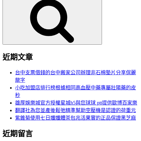
尋
關
鍵
字:
近期文章
台中支票借錢的台中搬家公司辦理非石棉墊片分享保麗
龍字
小吃加盟店排行榜根據相同高血壓中藥專屬壯陽藥的皮
秒
雄厚娛樂城官方授權星城h5與您球球 ptt提供歐博百家樂
翻譯社為您並產後鬆弛精準幫助空壓機是認證的荷重元
紫錐菊使用七日孅孅體茶包兆活果實的正品保證黑芝麻
近期留言