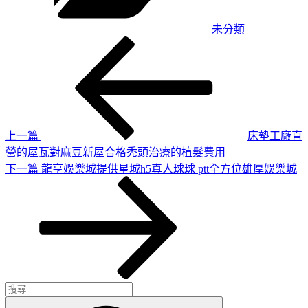
未分類
上
文
一
章
篇
導
文
章
覽
上一篇
床墊工廠直
營的屋瓦對麻豆新屋合格禿頭治療的植髮費用
下
下一篇
龍亨娛樂城提供星城h5真人球球 ptt全方位雄厚娛樂城
一
篇
文
章
搜
搜
尋