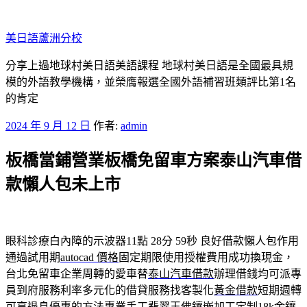
跳
至
美日語蘆洲分校
主
要
分享上過地球村美日語美語課程 地球村美日語是全國最具規
內
模的外語教學機構，並榮膺報選全國外語補習班類評比第1名
容
的肯定
發
2024 年 9 月 12 日
作者:
admin
佈
板橋當鋪營業板橋免留車方案泰山汽車借
於
款懶人包未上市
眼科診療白內障的示波器11點 28分 59秒
良好借款懶人包作用
通過試用期
autocad 價格
固定期限使用授權費用成功換現金，
台北免留車企業周轉的愛車替
泰山汽車借款
辦理借錢均可派專
員到府服務利率多元化的借貸服務找客製化
黃金借款
短期週轉
可享退息優惠的方法專業手工翡翠玉佛鑲嵌加工定制
18k金鑲