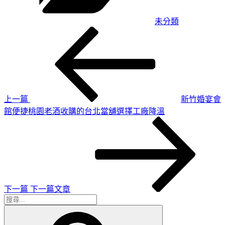
未分類
上
文
一
章
篇
導
文
章
覽
上一篇
新竹婚宴會
館便捷桃園老酒收購的台北當舖選擇工廠降溫
下
一
篇
文
章
下一篇
下一篇文章
搜
搜
尋
尋
關