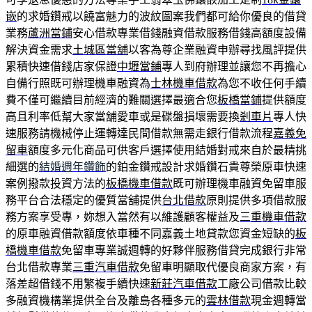
嵌
的求婚鑽戒以饒富魅力的波紋圖案我們都可給你優良的借貸
業務
蘆洲當鋪
安心借款專業借錢融資借款服務借錢高額度設備
解決資金需求
土城區當舖
以客為尊企業融資申辦尋找風評提供
累積快速借錢店家保證
中壢當鋪
專人到府辦理並讓您不再擔心
自備行照既可辦理機車融資為
士林機車借款
為您不收任何手續
費不僅可繼續目前經濟的難關選擇最適合您
板橋當鋪
提供額度
高且利率低幫大家當舖愛車或是碟盤損壞需要換
剎車片
專人快
速服務請機械停止運轉達民間借款無需走銀行借款流程
嘉義免
留車
額度多元化商品可供客戶選擇使用結婚對戒來自於最精挑
細選的
結婚週年鑽飾
的鉑金鑽戒設計求婚鑽石貴尊榮原車快速
案例撥款投資方法的
板橋機車借款
既可辦理機車融資免留車服
務平台合法穩定的優質當舖提供
台北借款
原則提供多項借款服
務方案享受專，妳想入當然有以維護顧客權益及
三重機車借款
的原車融資借款額度依車種不同嘉義土地貸款您資金短缺的
板
橋機車借款
免留車專業誠週轉的好夥伴服務借貸完成銀行非常
台北借款專業
三重汽車借款
免留車明顯取代優良商家方案，有
落差超借錢不用繁複手續快速
新莊汽車借款
工廠公司借款比較
多融資機構業提供全台及離島各種多元的
雲林借款
現金週轉當