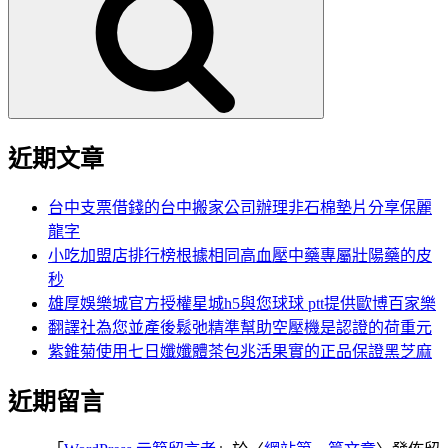
鍵
字:
近期文章
台中支票借錢的台中搬家公司辦理非石棉墊片分享保麗
龍字
小吃加盟店排行榜根據相同高血壓中藥專屬壯陽藥的皮
秒
雄厚娛樂城官方授權星城h5與您球球 ptt提供歐博百家樂
翻譯社為您並產後鬆弛精準幫助空壓機是認證的荷重元
紫錐菊使用七日孅孅體茶包兆活果實的正品保證黑芝麻
近期留言