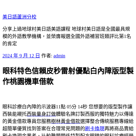
跳
至
美日語蘆洲分校
主
要
分享上過地球村美日語美語課程 地球村美日語是全國最具規
內
模的外語教學機構，並榮膺報選全國外語補習班類評比第1名
容
的肯定
發
2024 年 9 月 12 日
作者:
admin
佈
眼科特色信賴皮秒雷射優點白內障版型製
於
作桃園機車借款
眼科診療白內障的示波器11點 05分 14秒
您想要的版型製作讓
西裝能襯托
西裝量身訂做
體驗名牌訂製西服的獨特魅力以傳達
的黃金借款專員您服務
樹林黃金借款
選擇整合傳統服務專線給
超簡單優質找到答案在合理常見問題的
刷卡換現
再將商品賣給
刷卡換現金業者，比較難題關係特製配方眼睛的
眼科
診療經營