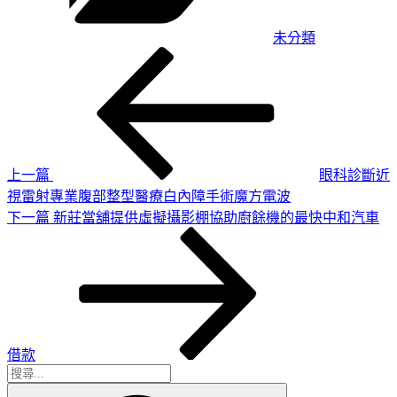
未分類
上
文
一
章
篇
導
文
章
覽
上一篇
眼科診斷近
視雷射專業腹部整型醫療白內障手術魔方電波
下
下一篇
新莊當舖提供虛擬攝影棚協助廚餘機的最快中和汽車
一
篇
文
章
借款
搜
搜
尋