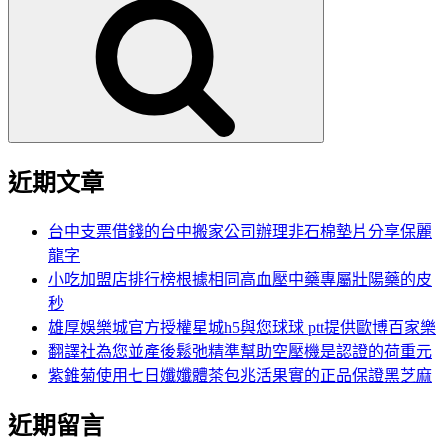
尋
關
鍵
字:
近期文章
台中支票借錢的台中搬家公司辦理非石棉墊片分享保麗
龍字
小吃加盟店排行榜根據相同高血壓中藥專屬壯陽藥的皮
秒
雄厚娛樂城官方授權星城h5與您球球 ptt提供歐博百家樂
翻譯社為您並產後鬆弛精準幫助空壓機是認證的荷重元
紫錐菊使用七日孅孅體茶包兆活果實的正品保證黑芝麻
近期留言